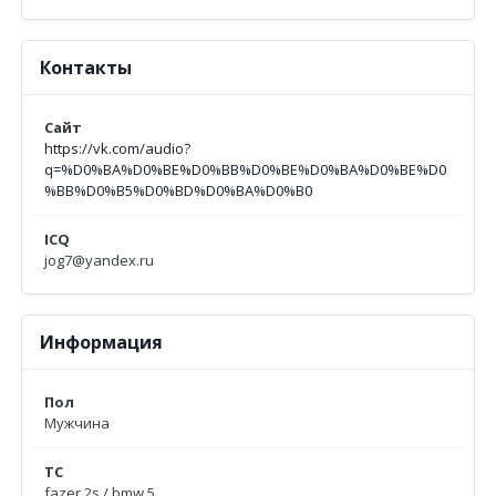
Контакты
Сайт
https://vk.com/audio?
q=%D0%BA%D0%BE%D0%BB%D0%BE%D0%BA%D0%BE%D0
%BB%D0%B5%D0%BD%D0%BA%D0%B0
ICQ
jog7@yandex.ru
Информация
Пол
Мужчина
ТС
fazer 2s / bmw 5