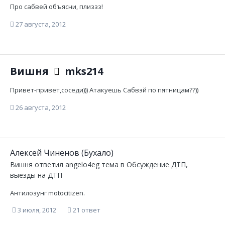
Про сабвей объясни, плиззз!
27 августа, 2012
Вишня
mks214
Привет-привет,соседи))) Атакуешь Сабвэй по пятницам??))
26 августа, 2012
Aлекcей Чинeнoв (Бухало)
Вишня
ответил
angelo4eg
тема в
Обсуждение ДТП,
выезды на ДТП
Антилозунг motocitizen.
3 июля, 2012
21 ответ