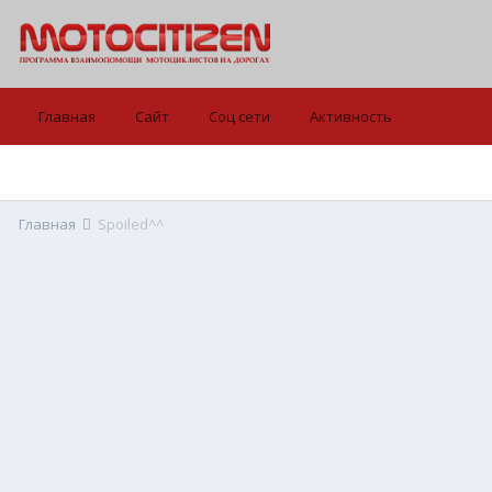
Главная
Сайт
Соц сети
Активность
Главная
Spoiled^^