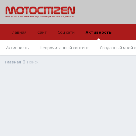
Главная
Сайт
Соц сети
Активность
Активность
Непрочитанный контент
Созданный мной 
Главная
Поиск