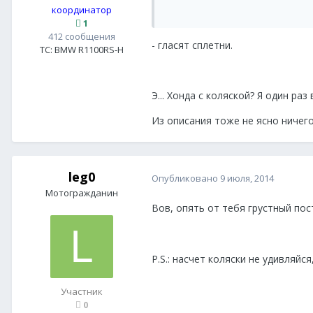
координатор
1
412 сообщения
- гласят сплетни.
ТС:
BMW R1100RS-H
Э... Хонда с коляской? Я один раз
Из описания тоже не ясно ничег
leg0
Опубликовано
9 июля, 2014
Мотогражданин
Вов, опять от тебя грустный по
P.S.: насчет коляски не удивляйс
Участник
0