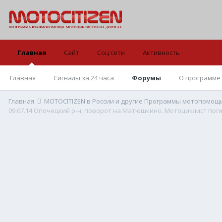
Главная
Сайт
Соц сети
Активность
Главная
Сигналы за 24 часа
Форумы
О программе
Главная
MOTOCITIZEN в России и другие Программы мотопомощ
09.07.14 Опочецкий р-н, поворот на Матюшкино. Мотоциклист поги