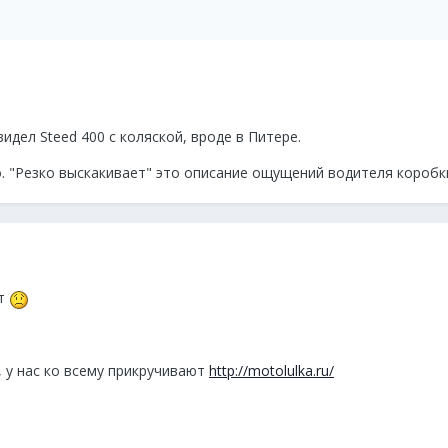
 видел Steed 400 с коляской, вроде в Питере.
о. "Резко выскакивает" это описание ощущений водителя коробк
ст
я, у нас ко всему прикручивают
http://motolulka.ru/