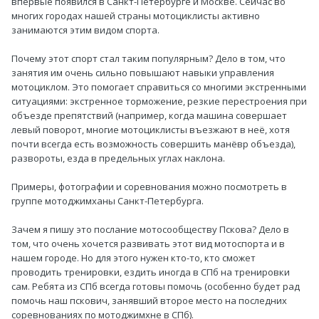
впервые появился в Санкт-Петербурге и Москве. Сейчас во
многих городах нашей страны мотоциклисты активно
занимаются этим видом спорта.
Почему этот спорт стал таким популярным? Дело в том, что
занятия им очень сильно повышают навыки управления
мотоциклом. Это помогает справиться со многими экстренными
ситуациями: экстренное торможение, резкие перестроения при
объезде препятствий (например, когда машина совершает
левый поворот, многие мотоциклисты въезжают в неё, хотя
почти всегда есть возможность совершить манёвр объезда),
развороты, езда в предельных углах наклона.
Примеры, фотографии и соревнования можно посмотреть в
группе мотоджимханы Санкт-Петербурга.
Зачем я пишу это послание мотосообществу Пскова? Дело в
том, что очень хочется развивать этот вид мотоспорта и в
нашем городе. Но для этого нужен кто-то, кто сможет
проводить тренировки, ездить иногда в СПб на тренировки
сам. Ребята из СПб всегда готовы помочь (особенно будет рад
помочь наш пскович, занявший второе место на последних
соревнованиях по мотоджимхне в СПб).