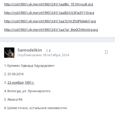
http://cs619931.vk.me/v619931241/1aa8b/_TE1JXyouJE.jpg
http://cs619931.vk.me/v619931241/1aa83/US3Faj3Y110.jpg
http://cs619931.vk.me/v619931241/1aa72/VrZh0PblwbQ.jpg
http://cs619931.vk.me/v619931241/1aa7a/_Bw0ChWoVpg.jpg
Samodelkin
2
Опубликовано
18 октября, 2014
1. Еремин Эдвард Эдуардович
2. 25.09.2014
3.
23 ноября
1991 г.
4. Вологда, ул. Луначарского
5. Ямаха R6
6. Шлем точно, остальное неизвестно