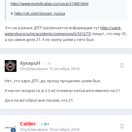
http://www.motobratan.ru/voice/21492.html
8.
http://vk.com/slovani_russia
Это не разные ДТП? различается информация тут
http://saint-
petersburg.ru/m/accidents/semenovich/331277/
пишут, что ему 35,
а на самом деле 21. А по экипу шлем у него был.
6yxapuH
0
Опубликовано
15 октября, 2014
Нет, это одно ДТП, да, прошу прощения, шлем был.
А насчет возраста, в 2-3 источниках натыкался именно на 21
Да и на мотобратане писали, что 21.
Colibri
911
Опубликовано
16 октября, 2014