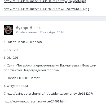
http://cs613431.vk.me/v613431603/1778f/rpZJ0oJ7pdM.jpg
http://cs613431.vk.me/v613431603/177e7/H99zrMuKGH4.jpg
6yxapuH
0
Опубликовано
15 октября, 2014
1. Пилот Василий Фролов
2. 12.10.14
3. 03.10.93
4. Санкт-Петербург, пересечение ул. Бармалеева и Большим
проспектом Петроградской стороны
5. Honda CB 600 F Hornet
6. Отсутствовал
7.
http://saint-petersburg.ru/m/accidents/semenovich/331277/
http://www.motobratan.ru/voice/21492.html