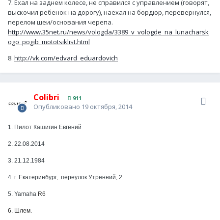
7. Ехал на заднем колесе, не справился с управлением (говорят,
выскочил ребенок на дорогу), наехал на бордюр, перевернулся,
перелом шеи/основания черепа.
http://www.35net.ru/news/vologda/3389_v_vologde_na_lunacharsk
ogo_pogib_mototsiklist.html
8.
http://vk.com/edvard_eduardovich
Colibri
911
Опубликовано
19 октября, 2014
1. Пилот Кашигин Евгений
2. 22.08.2014
3. 21.12.1984
4. г. Екатеринбург, переулок Утренний, 2.
5. Yamaha
R6
6. Шлем.