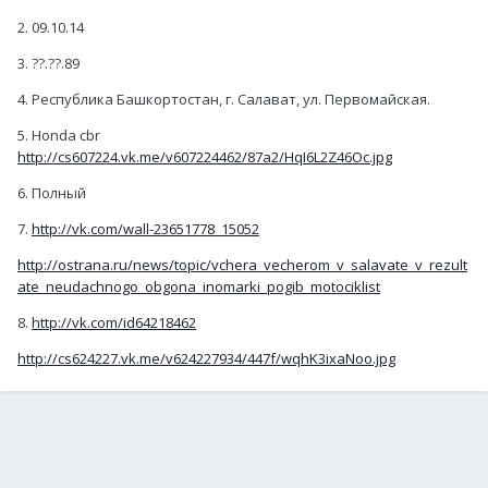
2. 09.10.14
3. ??.??.89
4. Республика Башкортостан, г. Салават, ул. Первомайская.
5. Honda cbr
http://cs607224.vk.me/v607224462/87a2/HqI6L2Z46Oc.jpg
6. Полный
7.
http://vk.com/wall-23651778_15052
http://ostrana.ru/news/topic/vchera_vecherom_v_salavate_v_rezult
ate_neudachnogo_obgona_inomarki_pogib_motociklist
8.
http://vk.com/id64218462
http://cs624227.vk.me/v624227934/447f/wqhK3ixaNoo.jpg