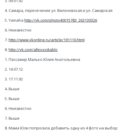
3. 09.01.92
4. Самара, пересечение ул. Вилоновская и ул. Самарская
5. Yamaha
http://vk.com/photo40015783_263130326
6. Неизвестно
7.
http://www.vkonline.ru/article/191110.html
8.
http://vk.com/allexxxdiablo
1. Пассажир Малько Юлия Анатольевна
2. 14.07.12
3. 17.11.92
4. Выше
5. Выше
6. Неизвестно
7. Выше
8. Мама Юли попросила добавить одну из 4 фото на выбор: