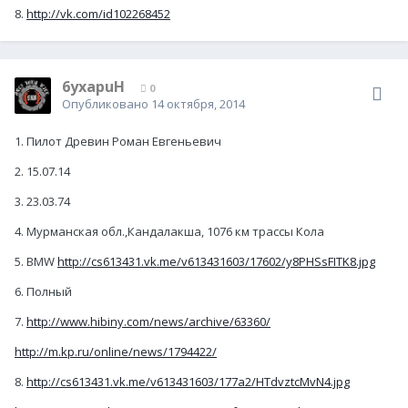
8.
http://vk.com/id102268452
6yxapuH
0
Опубликовано
14 октября, 2014
1. Пилот Древин Роман Евгеньевич
2. 15.07.14
3. 23.03.74
4. Мурманская обл.,Кандалакша, 1076 км трассы Кола
5. BMW
http://cs613431.vk.me/v613431603/17602/y8PHSsFITK8.jpg
6. Полный
7.
http://www.hibiny.com/news/archive/63360/
http://m.kp.ru/online/news/1794422/
8.
http://cs613431.vk.me/v613431603/177a2/HTdvztcMvN4.jpg