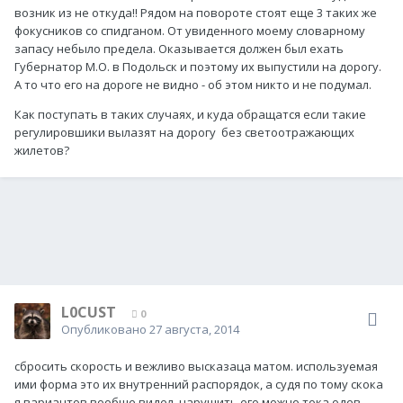
возник из не откуда!! Рядом на повороте стоят еще 3 таких же
фокусников со спидганом. От увиденного моему словарному
запасу небыло предела. Оказывается должен был ехать
Губернатор М.О. в Подольск и поэтому их выпустили на дорогу.
А то что его на дороге не видно - об этом никто и не подумал.
Как поступать в таких случаях, и куда обращатся если такие
регулировшики вылазят на дорогу без светоотражающих
жилетов?
L0CUST
0
Опубликовано
27 августа, 2014
сбросить скорость и вежливо высказаца матом. используемая
ими форма это их внутренний распорядок, а судя по тому скока
я вариантов вообще видел, нарушить его можно тока одев