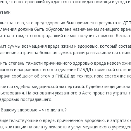
ено, что потерпевший нуждается в этих видах помощи и ухода и
етали:
льства того, что вред здоровью был причинён в результате ДТП
 лечения должна быть обусловлена назначением лечащего врач
ьства о том, что пострадавший не мог получить помощь беспла
ит суммы возмещения вреда жизни и здоровью, который состав
а лечение затрачена большая сумма, разница взыскивается с вин
ить степень тяжести причинённого здоровью вреда невозможно
иагноз и направляют его в отделение ГИБДД с пометкой о степ
 врачи сообщают об этом в ГИБДД до тех пор, пока состояние не
яется судебно-медицинской экспертизой. Судебно-медицинская 
ьствования. На основании указанного в Акте процента утраты 
 здоровью пострадавшего.
 Вашему здоровью – что делать?
видетельствующие о вреде, причинённом здоровью, и затратах н
ы, квитанции на оплату лекарств и услуг медицинского учрежден