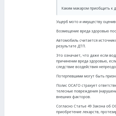
Каким макаром приобщить к д
Ущерб мото и имуществу оценива
Возмещение вреда здоровью по
Автомобиль считается источнико
результате ДТП.
Это означает, что даже если во
причинении вреда здоровью, есл
следствие воздействия непреодо
Потерпевшими могут быть призна
Полис ОСАГО страхует ответстве
телесные повреждения (нарушени
внешних факторов.
Согласно Статье 49 Закона об О
приобретение лекарств, протези