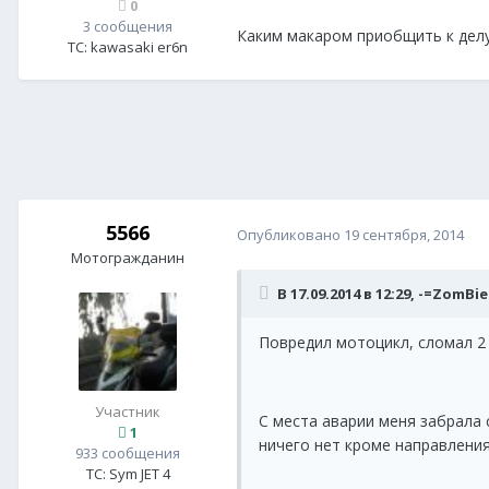
0
3 сообщения
Каким макаром приобщить к делу
ТС:
kawasaki er6n
5566
Опубликовано
19 сентября, 2014
Мотогражданин
В 17.09.2014 в 12:29, -=ZomBi
Повредил мотоцикл, сломал 2 
Участник
С места аварии меня забрала 
1
ничего нет кроме направления
933 сообщения
ТС:
Sym JET 4