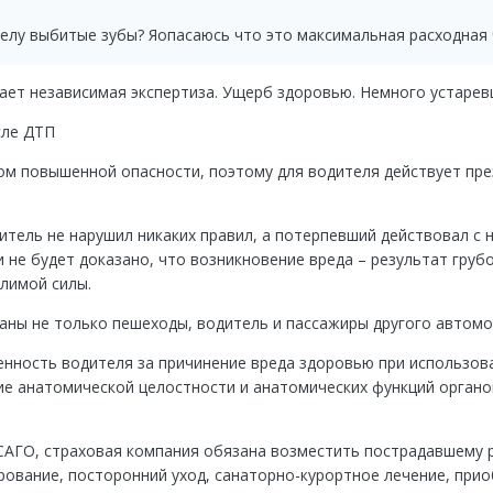
елу выбитые зубы? Яопасаюсь что это максимальная расходная 
ет независимая экспертиза. Ущерб здоровью. Немного устарев
сле ДТП
м повышенной опасности, поэтому для водителя действует пре
дитель не нарушил никаких правил, а потерпевший действовал с
и не будет доказано, что возникновение вреда – результат гру
лимой силы.
ны не только пешеходы, водитель и пассажиры другого автомоб
нность водителя за причинение вреда здоровью при использова
е анатомической целостности и анатомических функций органов
САГО, страховая компания обязана возместить пострадавшему р
рование, посторонний уход, санаторно-курортное лечение, прио