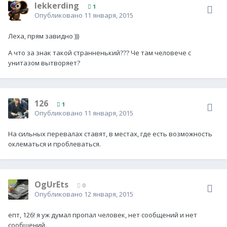
lekkerding
1
Опубликовано
11 января, 2015
Леха, прям завидно )))
А что за знак такой странненький??? Че там человече с
унитазом вытворяет?
126
1
Опубликовано
11 января, 2015
На сильных перевалах ставят, в местах, где есть возможность
оклематься и проблеваться.
OgUrEts
0
Опубликовано
12 января, 2015
епт, 126! я уж думал пропал человек, нет сообщений и нет
сообщений.