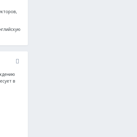
укторов,
нглийскую
ождению
есует в