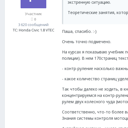
экстренную ситуацию.
Теоретические занятия, котор
Участник
0
3 620 сообщений
ТС:
Honda Civic 1.8 VTEC
Паша, спасибо. :-)
Очень точно подмечено.
На курсах я показываю учебник 
полиции). В нем 170страниц текс
- контр-руление насколько важн
- какое количество страниц уде
Так чтобы далеко не ходить, в к
концентрируемся на контр-рулени
рулем двух колесного чуда (мото
Соответственно, что-то более в
Знания системы контроля мотоци