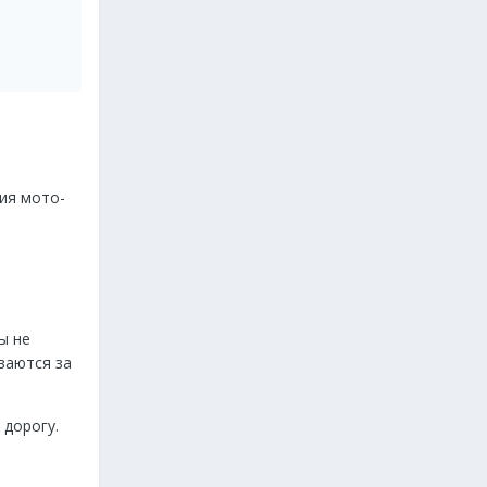
ия мото-
ы не
ываются за
 дорогу.