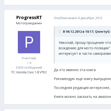
ProgressRT
Опубликовано
6 декабря, 2012
Мотогражданин
В 06.12.2012 в 18:17, QwertyG
Николай, прошу прощения что
вождению для мото-полиции" вы 
интересует в части саморазв
Участник
0
3 620 сообщений
Да это именно эта книга.
ТС:
Honda Civic 1.8 VTEC
Рекомендую еще книгу выпущенную
Последняя редакция интереснее,
Книги можно заказать на амазон