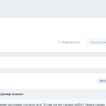
Поделиться
Подписчи
Авт
й тренер сказал:
шими школами сложно все. Я сам на мотардах ребят прикатываю