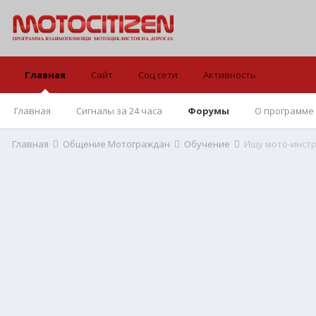
Главная
Сайт
Соц сети
Активность
Главная
Сигналы за 24 часа
Форумы
О программе
Главная
Общение Мотограждан
Обучение
Ищу мото-инст