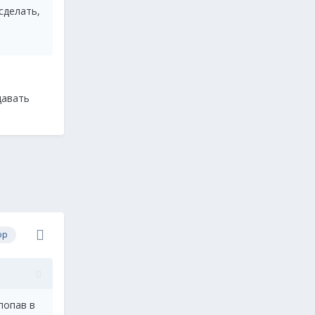
сделать,
давать
ор
попав в