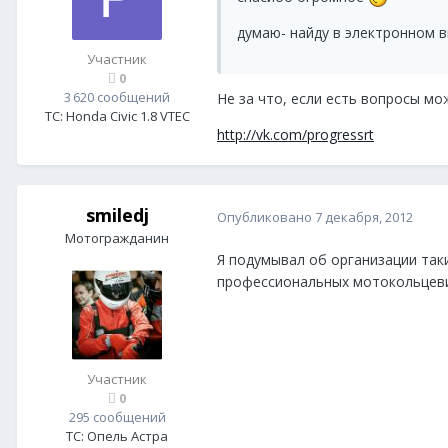
думаю- найду в электронном ви
Участник
0
3 620 сообщений
Не за что, если есть вопросы мо
ТС:
Honda Civic 1.8 VTEC
http://vk.com/progressrt
smiledj
Опубликовано
7 декабря, 2012
Мотогражданин
Я подумывал об организации таки
профессиональных мотокольцеви
Участник
0
295 сообщений
ТС:
Опель Астра