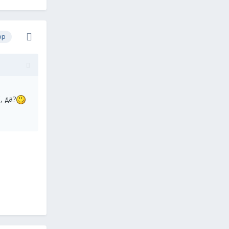
ор
, да?