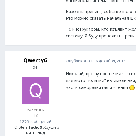
Английская система - много ступ
Базовый тренинг, собственно о 
это можно сказать начальная шк
Те инструкторы, кто изъявит же
систему. Я буду проводить трени
QwertyG
Опубликовано
6 декабря, 2012
del
Николай, прошу прощения что вк
для мото-полиции" вы имели ввиду 
части саморазвития и чтения
Участник
0
1 276 сообщений
ТС:
Stels Tactic & Хруслер
инТРЕпид