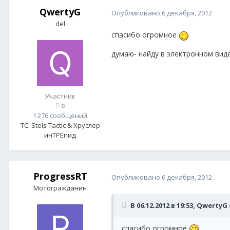
QwertyG
Опубликовано
6 декабря, 2012
del
спасибо огромное
думаю- найду в электронном виде.
Участник
0
1 276 сообщений
ТС:
Stels Tactic & Хруслер
инТРЕпид
ProgressRT
Опубликовано
6 декабря, 2012
Мотогражданин
В 06.12.2012 в 19:53, QwertyG
спасибо огромное