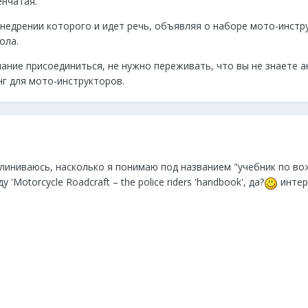
енчатая.
внедрении которого и идет речь, объявляя о наборе мото-инстр
ола.
лание присоединиться, не нужно переживать, что вы не знаете а
нг для мото-инструкторов.
линиваюсь, насколько я понимаю под названием "учебник по в
'Motorcycle Roadcraft – the police riders 'handbook', да?
интер