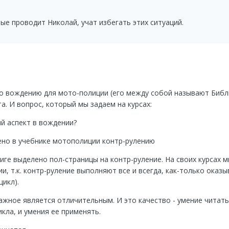
ые проводит Николай, учат избегать этих ситуаций.
по вождению для мото-полиции (его между собой называют Библ
та. И вопрос, который мы задаем на курсах:
ый аспект в вождении?
лено в учебнике мотополиции контр-рулению
ниге выделено пол-страницы на контр-руление. На своих курсах м
и, т.к. контр-руление выполняют все и всегда, как-только оказ
цикл).
ажное является отличительным. И это качество - умение читать
кла, и умения ее применять.