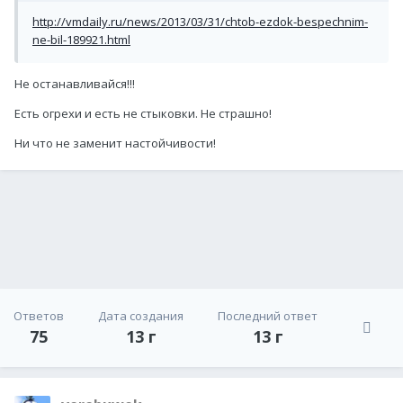
http://vmdaily.ru/news/2013/03/31/chtob-ezdok-bespechnim-
ne-bil-189921.html
Не останавливайся!!!
Есть огрехи и есть не стыковки. Не страшно!
Ни что не заменит настойчивости!
Ответов
Дата создания
Последний ответ
75
13 г
13 г