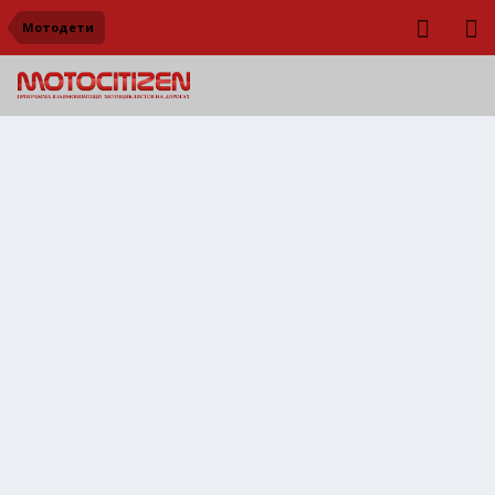
Мотодети