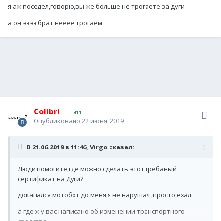
я аж поседел,говорю,вы же больше не трогаете за дуги
а он ээээ брат нееее трогаем
Colibri
911
Опубликовано
22 июня, 2019
В 21.06.2019 в 11:46,
Virgo
сказал:
Люди помогите,где можно сделать этот гребаный
сертификат на Дуги?
докапался мотобот до меня,я не нарушал ,просто ехал.
а где ж у вас написано об изменении транспортного