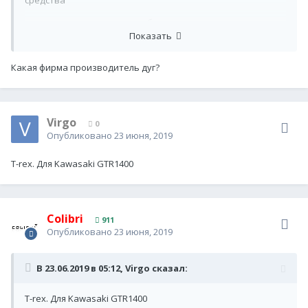
средства
я аж поседел,говорю,вы же больше не трогаете за дуги
Показать
а он ээээ брат нееее трогаем
Какая фирма производитель дуг?
Virgo
0
Опубликовано
23 июня, 2019
T-rex. Для Kawasaki GTR1400
Colibri
911
Опубликовано
23 июня, 2019
В 23.06.2019 в 05:12,
Virgo
сказал:
T-rex. Для Kawasaki GTR1400