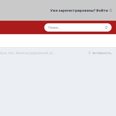
Уже зарегистрированы? Войти
09.05.2026 20:18 ДТП мот/авто МО, г.о. Подольск, пос. Железнодорожный, ул. Большая Серпуховская/ул. Объездная Дорога
Активность