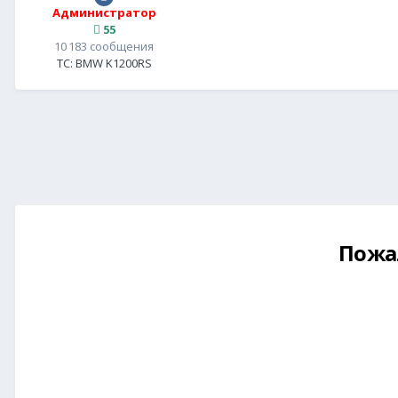
Администратор
55
10 183 сообщения
ТС:
BMW K1200RS
Пожа