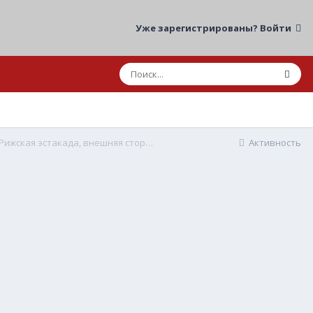
Уже зарегистрированы? Войти
13.05.2026 10:38 ДТП мот/авто Москва, ТТК, Рижская эстакада, внешняя сторона
Активность