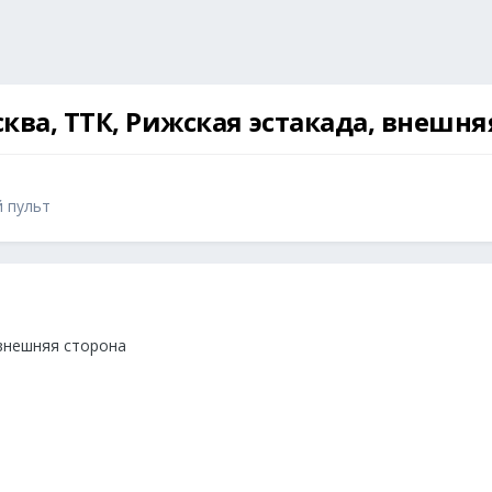
сква, ТТК, Рижская эстакада, внешня
й пульт
 внешняя сторона