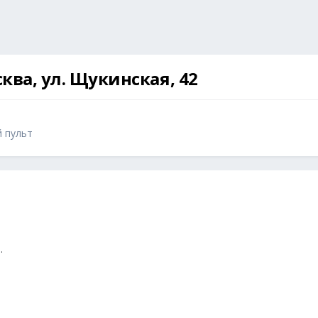
сква, ул. Щукинская, 42
й пульт
т.