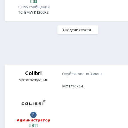
55
10 195 сообщений
ТС:
BMW K1200RS
3 недели спустя...
Colibri
Опубликовано
3 июня
Мотогражданин
Мот/такси.
Администратор
911