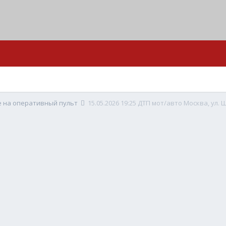
е на оперативный пульт
15.05.2026 19:25 ДТП мот/авто Москва, ул. 