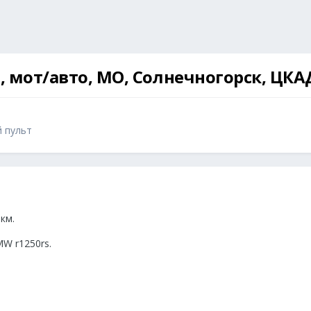
, мот/авто, МО, Солнечногорск, ЦКАД
й пульт
км.
W r1250rs.