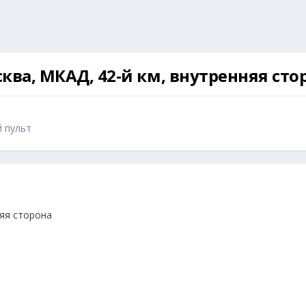
сква, МКАД, 42-й км, внутренняя сто
й пульт
няя сторона