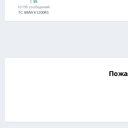
55
10 195 сообщений
ТС:
BMW K1200RS
Пожа