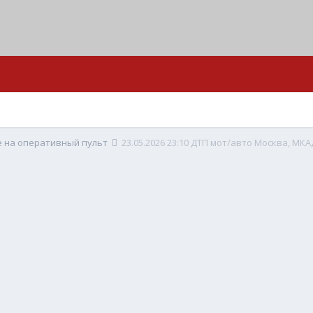
е на оперативный пульт
23.05.2026 23:10 ДТП мот/авто Москва, МКА