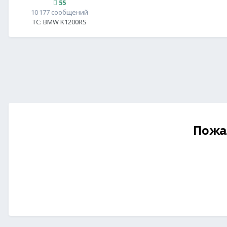
55
10 177 сообщений
ТС:
BMW K1200RS
Пожа