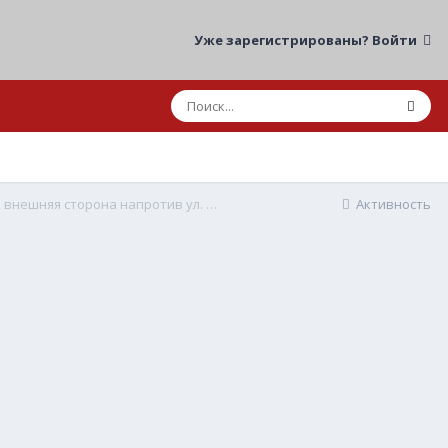
Уже зарегистрированы? Войти
01.06.2026 08:34 ДТП мот/авто Москва, МСД, внешняя сторона напротив ул. Шоссейная
Активность