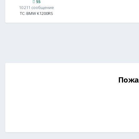
55
10 211 сообщение
ТС:
BMW K1200RS
Пожа