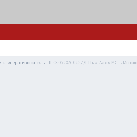
е на оперативный пульт
03.06.2026 09:27 ДТП мот/авто МО, г. Мыти