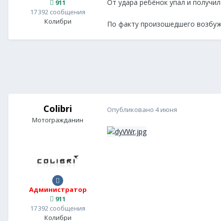
От удара ребёнок упал и получи
911
17 392 сообщения
Колибри
По факту произошедшего возбуж
Colibri
Опубликовано
4 июня
Мотогражданин
Администратор
911
17 392 сообщения
Колибри