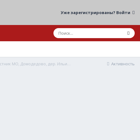
Уже зарегистрированы? Войти
СТАТИСТИКА: 03.06.2026 21:00 ДТП, один участник МО, Домодедово, дер. Ильинское, КП "Фаворит"
Активность