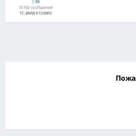
55
10 192 сообщения
ТС:
BMW K1200RS
Пожа