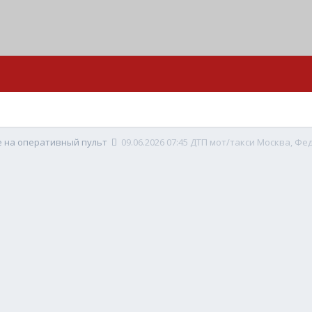
е на оперативный пульт
09.06.2026 07:45 ДТП мот/такси Москва, Фе