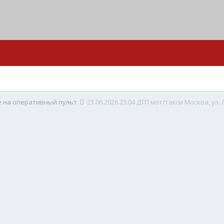
е на оперативный пульт
23.06.2026 23:04 ДТП мот/такси Москва, ул.