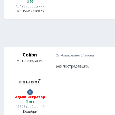
55
10 198 сообщений
ТС:
BMW K1200RS
Colibri
Опубликовано
24 июня
Мотогражданин
Без пострадавших.
Администратор
911
17 398 сообщений
Колибри