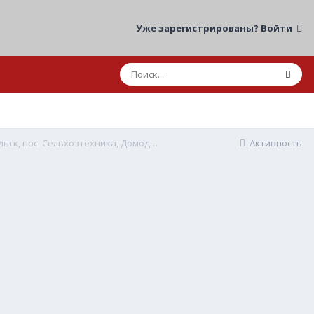
Уже зарегистрированы? Войти
25.06.2026 08:22 ДТП мот/авто МО, г.о. Подольск, пос. Сельхозтехника, Домодедовское ш., 1В
Активность