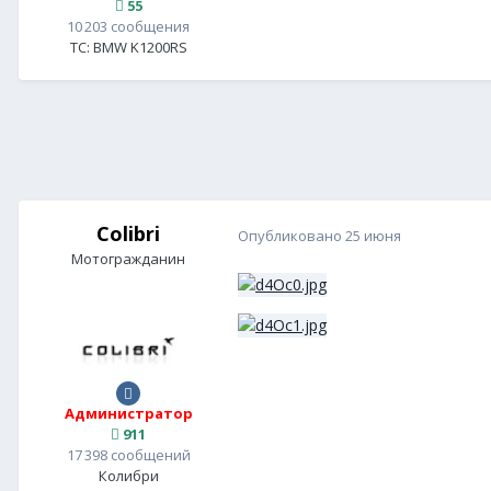
55
10 203 сообщения
ТС:
BMW K1200RS
Colibri
Опубликовано
25 июня
Мотогражданин
Администратор
911
17 398 сообщений
Колибри