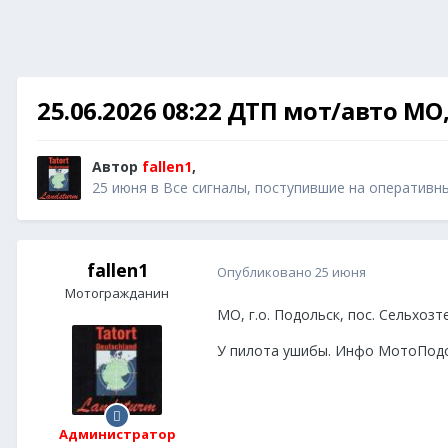
25.06.2026 08:22 ДТП мот/авто МО
Автор
fallen1
,
25 июня
в
Все сигналы, поступившие на оперативн
fallen1
Опубликовано
25 июня
Мотогражданин
МО, г.о. Подольск, пос. Сельхоз
У пилота ушибы. Инфо МотоПод
Администратор