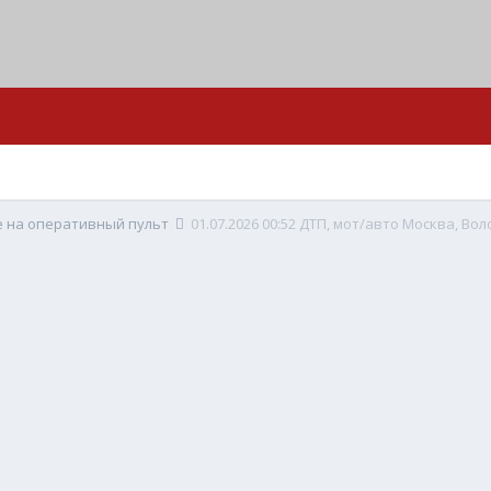
е на оперативный пульт
01.07.2026 00:52 ДТП, мот/авто Москва, Вол