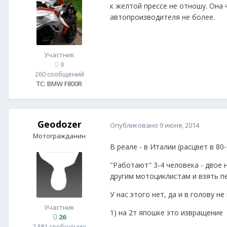
к желтой прессе не отношу. Она 
автопроизводителя не более.
Участник
0
260 сообщений
ТС:
BMW F800R
Geodozer
Опубликовано
9 июня, 2014
Мотогражданин
В реале - в Италии (расцвет в 80
"Работают" 3-4 человека - двое 
другим мотоциклистам и взять п
У нас этого нет, да и в голову не 
Участник
1) на 2т япошке это извращение
26
2 381 сообщение