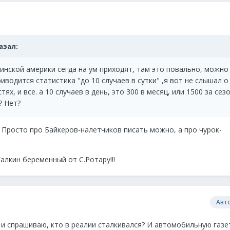
казал:
инской америки сегда на ум приходят, там это повально, можно
приводится статистика "до 10 случаев в сутки" ,я вот не слышал о
ях, и все. а 10 случаев в день, это 300 в месяц, или 1500 за сезо
о? Нет?
 Просто про Байкеров-налетчиков писать можно, а про чурок-
алкин беременный от С.Ротару!!!
Авт
 и спрашиваю, кто в реалии сталкивался? И автомобильную газе