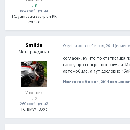
3
684 сообщения
ТС:
yamasaki scorpion RR
2500сс
Smilde
Опубликовано
9 июня, 2014
(измене
Мотогражданин
согласен, ну что то статистика п
слышу про конкретные случаи. И
автомобиле, а тут дословно "ба
Изменено
9 июня, 2014
пользова
Участник
0
260 сообщений
ТС:
BMW F800R