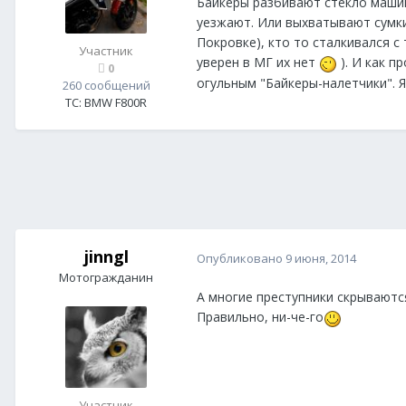
Байкеры разбивают стекло машин
уезжают. Или выхватывают сумки 
Покровке), кто то сталкивался с
Участник
уверен в МГ их нет
). И как 
0
огульным "Байкеры-налетчики". Я
260 сообщений
ТС:
BMW F800R
jinngl
Опубликовано
9 июня, 2014
Мотогражданин
А многие преступники скрываютс
Правильно, ни-че-го
Участник