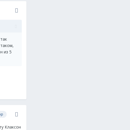
 так
 таком,
н из 5
ор
ту Клаксон