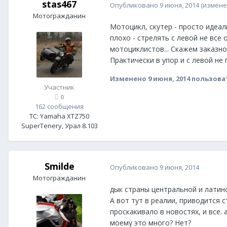
stas467
Опубликовано
9 июня, 2014
(измене
Мотогражданин
Мотоцикл, скутер - просто идеа
плохо - стрелять с левой не вс
мотоциклистов... Скажем заказно
Практически в упор и с левой не
Изменено
9 июня, 2014
пользоват
Участник
0
162 сообщения
ТС:
Yamaha XTZ750
SuperTenery, Урал 8.103
Smilde
Опубликовано
9 июня, 2014
Мотогражданин
дык страны центральной и латинс
А вот тут в реалии, приводится с
проскакивало в новостях, и все. а
моему это много? Нет?