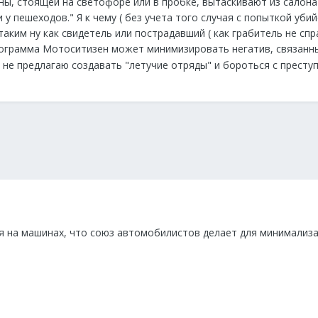
ы, стоящей на светофоре или в пробке, вытаскивают из салона
у пешеходов." Я к чему ( без учета того случая с попыткой убий
 таким ну как свидетель или пострадавший ( как грабитель не сп
программа Мотоситизен может минимизировать негатив, связанн
 не предлагаю создавать "летучие отряды" и бороться с престу
я на машинах, что союз автомобилистов делает для минимализ