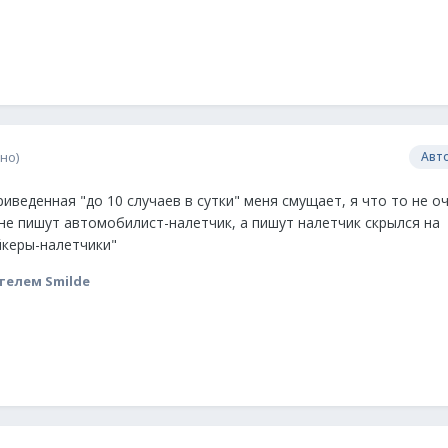
но)
Авт
риведенная "до 10 случаев в сутки" меня смущает, я что то не о
 не пишут автомобилист-налетчик, а пишут налетчик скрылся на
йкеры-налетчики"
телем Smilde