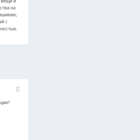
 вещи и
ства на
рашиваю,
ый с
пностью.
ации?