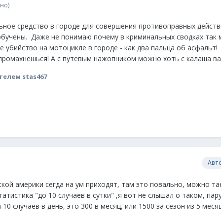
но)
льное средство в городе для совершения противоправных действ
е обучены. Даже не понимаю почему в криминальных сводках так
е убийство на мотоцикле в городе - как два пальца об асфальт!
 промахнешься! А с путевым нажопником можно хоть с калаша ва
елем stas467
Авт
кой америки сегда на ум приходят, там это повально, можно так
татистика "до 10 случаев в сутки" ,я вот не слышал о таком, пар
 10 случаев в день, это 300 в месяц, или 1500 за сезон из 5 месяц