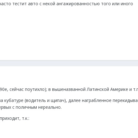
часто тестит авто с некой ангажированностью того или иного
-90е, сейчас поутихло); в вышеназванной Латинской Америке и т.п
на кубатуре (водитель и щипач), далее награбленное перекидыв
ервых с поличным нереально.
приходит, т.к.: