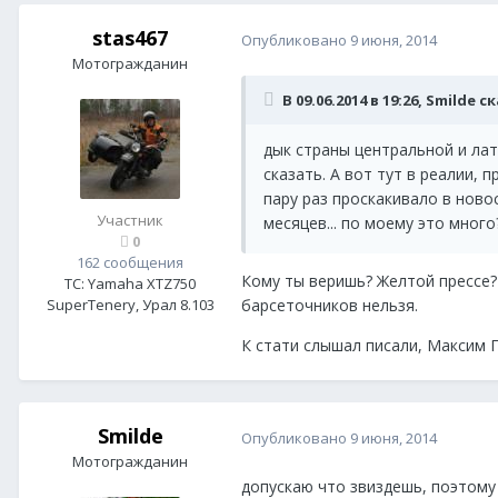
stas467
Опубликовано
9 июня, 2014
Мотогражданин
В 09.06.2014 в 19:26, Smilde с
дык страны центральной и лат
сказать. А вот тут в реалии, 
пару раз проскакивало в новост
Участник
месяцев... по моему это мног
0
162 сообщения
Кому ты веришь? Желтой прессе?
ТС:
Yamaha XTZ750
SuperTenery, Урал 8.103
барсеточников нельзя.
К стати слышал писали, Максим Г
Smilde
Опубликовано
9 июня, 2014
Мотогражданин
допускаю что звиздешь, поэтому