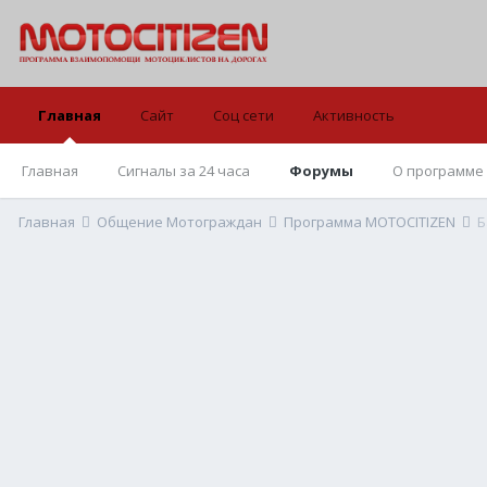
Главная
Сайт
Соц сети
Активность
Главная
Сигналы за 24 часа
Форумы
О программе
Главная
Общение Мотограждан
Программа MOTOCITIZEN
Б