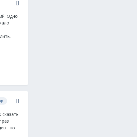
ий. Одно
 мало
лить.
ор
 сказать.
у раз
ев... по