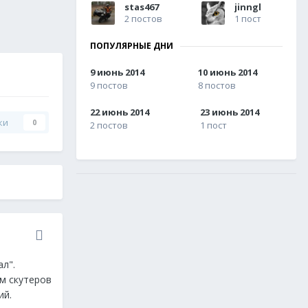
stas467
jinngl
2 постов
1 пост
ПОПУЛЯРНЫЕ ДНИ
9 июнь 2014
10 июнь 2014
9 постов
8 постов
22 июнь 2014
23 июнь 2014
ки
0
2 постов
1 пост
ал".
ем скутеров
ий.