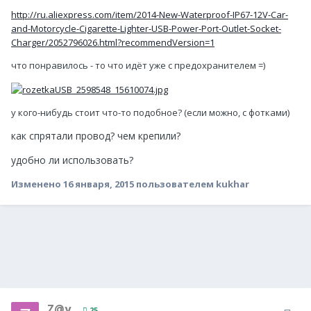
http://ru.aliexpress.com/item/2014-New-Waterproof-IP67-12V-Car-
and-Motorcycle-Cigarette-Lighter-USB-Power-Port-Outlet-Socket-
Charger/2052796026.html?recommendVersion=1
что понравилось - то что идёт уже с предохранителем =)
у кого-нибудь стоит что-то подобное? (если можно, с фотками)
как спрятали провод? чем крепили?
удобно ли использовать?
Изменено
16 января, 2015
пользователем kukhar
Z@y
25