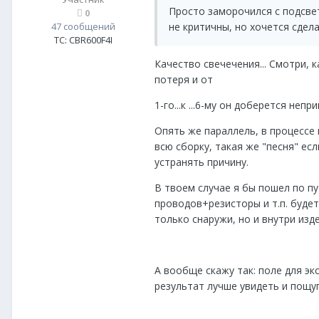
Просто заморочился с подсве
0
47 сообщений
не критичны, но хочется сдел
ТС:
CBR600F4I
Качество свечечения... Смотри, 
потеря и от
1-го...к ...6-му он доберется не
Опять же параллель, в процессе
всю сборку, такая же "песня" ес
устранять причину.
В твоем случае я бы пошел по пу
проводов+резисторы и т.п. будет
только снаружи, но и внутри изд
А вообще скажу так: поле для экс
результат лучше увидеть и пощуп