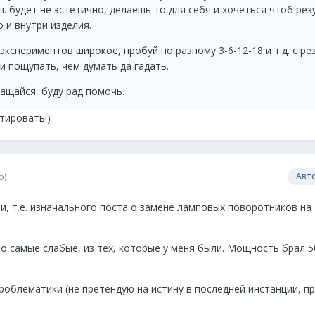
п. будет не эстетично, делаешь то для себя и хочеться чтоб рез
 и внутри изделия.
экспериментов широкое, пробуй по разному 3-6-12-18 и т.д. с р
и пощупать, чем думать да гадать.
ащайся, буду рад помочь.
тировать!)
о)
Авт
и, т.е. изначального поста о замене ламповых поворотников на
о самые слабые, из тех, которые у меня были. Мощность брал 50
облематики (не претендую на истину в последней инстанции, пр