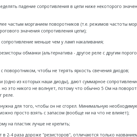
еделять падение сопротивления в цепи ниже некоторого значен
лее частым морганием поворотников (т.е. режимов частоты мор
рогового значения сопротивления цепи);
 сопротивление меньше чем у ламп накаливания;
резисторы обманки (альтернатива - другое реле с другим порог
 с поворотником, чтобы не терять яркость свечения диодов;
ли (одно из которых наши диоды), дают суммарное сопротивлени
, но это никого не волнует, потому что обычно 5 Ом на поворот
г реле.
нужна для того, чтобы он не сгорел. Минимальную необходиму
ожно просто взять с запасом (вообще ни на что не влияет);
ому на пластик лучше не крепить;
т в 2-4 раза дороже "резисторов", отличаются только названием