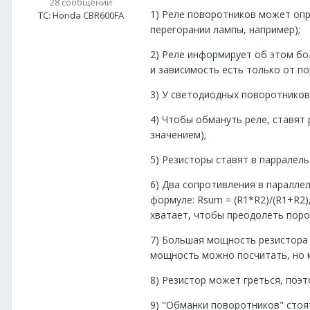
28 сообщений
1) Реле поворотников может опр
ТС:
Honda CBR600FA
перегорании лампы, например);
2) Реле информирует об этом бо
и зависимость есть только от по
3) У светодиодных поворотников
4) Чтобы обмануть реле, ставят 
значением);
5) Резисторы ставят в парралель
6) Два сопротивления в паралле
формуле: Rsum = (R1*R2)/(R1+R2)
хватает, чтобы преодолеть поро
7) Большая мощность резистора 
мощность можно посчитать, но м
8) Резистор может греться, поэт
9) "Обманки поворотников" стоя