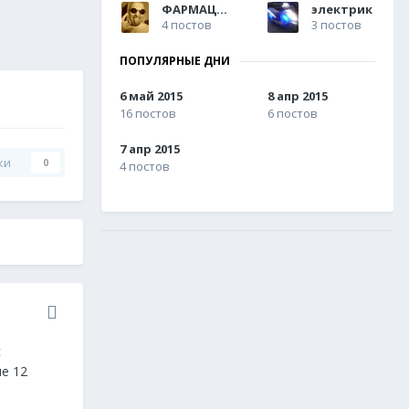
ФАРМАЦЕВТ
электрик
4 постов
3 постов
ПОПУЛЯРНЫЕ ДНИ
6 май 2015
8 апр 2015
16 постов
6 постов
7 апр 2015
ки
0
4 постов
с
е 12