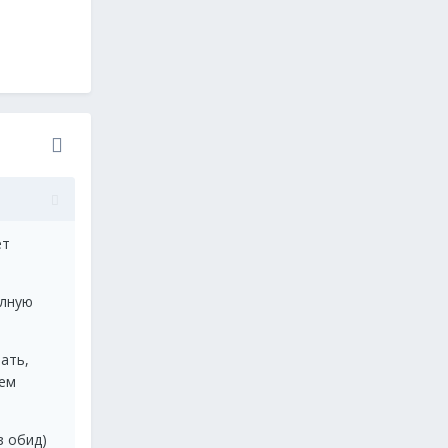
ет
олную
ать,
тем
з обид)