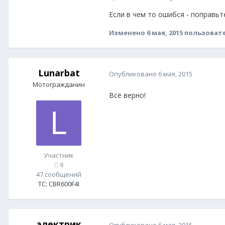
Если в чем то ошибся - поправьте
Изменено
6 мая, 2015
пользовате
Lunarbat
Опубликовано
6 мая, 2015
Мотогражданин
Всё верно!
Участник
0
47 сообщений
ТС:
CBR600F4I
электрик
Опубликовано
6 мая, 2015