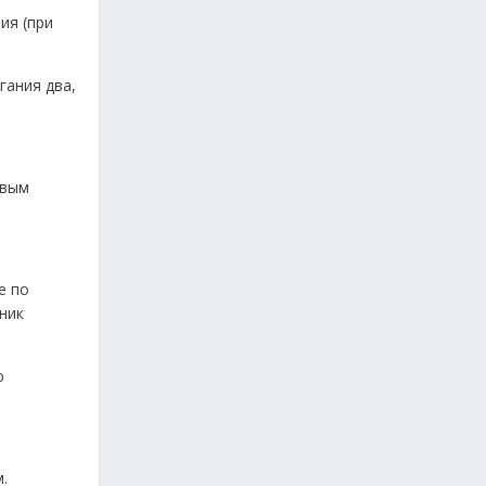
ия (при
гания два,
овым
е по
ник
ю
.