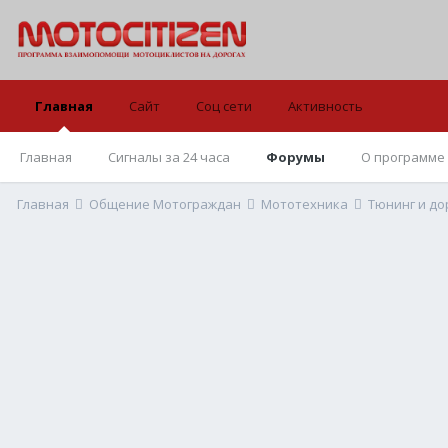
Главная
Сайт
Соц сети
Активность
Главная
Сигналы за 24 часа
Форумы
О программе
Главная
Общение Мотограждан
Мототехника
Тюнинг и д