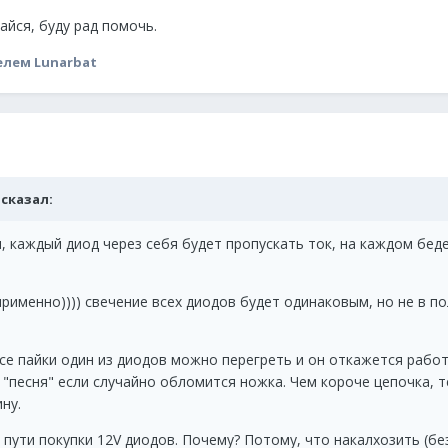
йся, буду рад помочь.
лем Lunarbat
t сказал:
и, каждый диод через себя будет пропускать ток, на каждом бед
 неприменно)))) свечение всех диодов будет одинаковым, но не в п
се пайки один из диодов можно перегреть и он откажется работ
 "песня" если случайно обломится ножка. Чем короче цепочка, 
ну.
 пути покупки 12V диодов. Почему? Потому, что накалхозить (бе