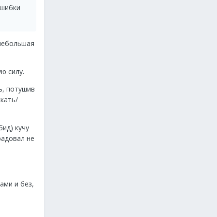
ошибки
 небольшая
ую силу.
ь, потушив
скать/
бид) кучу
радовал не
ами и без,