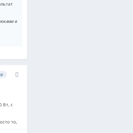
ультат
езюками и
ор
 Вт, с
осто то,