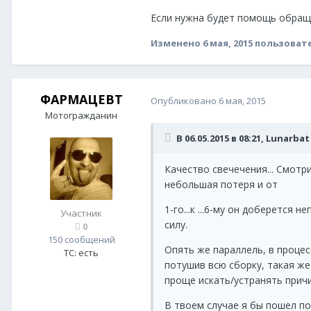
Если нужна будет помощь обраща
Изменено
6 мая, 2015
пользовате
ФАРМАЦЕВТ
Опубликовано
6 мая, 2015
Мотогражданин
В 06.05.2015 в 08:21, Lunarba
Качество свечечения... Смотр
небольшая потеря и от
1-го...к ...6-му он доберется
Участник
силу.
0
150 сообщений
Опять же параллель, в процес
ТС:
есть
потушив всю сборку, такая же
проще искать/устранять причи
В твоем случае я бы пошел по