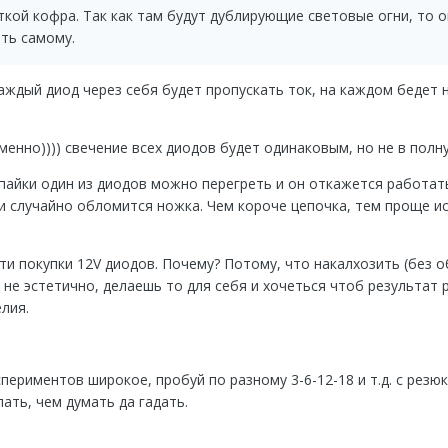
ткой кофра. Так как там будут дублирующие световые огни, то 
ать самому.
каждый диод через себя будет пропускать ток, на каждом бедет
применно)))) свечение всех диодов будет одинаковым, но не в полн
 пайки один из диодов можно перегреть и он откажется работат
ли случайно обломится ножка. Чем короче цепочка, тем проще и
ти покупки 12V диодов. Почему? Потому, что накалхозить (без о
 не эстетично, делаешь то для себя и хочеться чтоб результат 
елия.
периментов широкое, пробуй по разному 3-6-12-18 и т.д. с резюк
ать, чем думать да гадать.