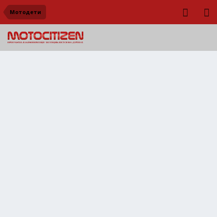
Мотодети