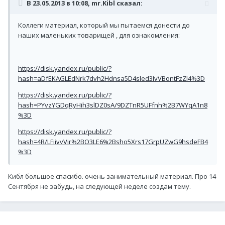
В 23.05.2013 в 10:08, mr.Kibl сказал:
Коллеги материал, который мы пытаемся донести до
наших маленьких товарищей , для ознакомления:
https://disk.yandex.ru/public/?
hash=aDfEKAGLEdNrk7dvh2Hdnsa5D4sled3IvVBontFzZI4%3D
https://disk.yandex.ru/public/?
hash=PYvzYGDqRyHih3slDZ0sA/9DZTnR5UFfnh%2B7WYqA1n8
%3D
https://disk.yandex.ru/public/?
hash=4R/LFiivvVir%2BO3LE6%2Bsho5Xrs17GrpUZwG9hsdeFB4
%3D
Кибл большое спасибо. очень занимательный материал. Про 14
Сентября не забудь, на следующей неделе создам тему.