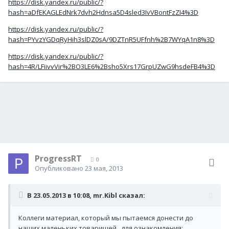
https://disk.yandex.ru/public/?
hash=aDfEKAGLEdNrk7dvh2Hdnsa5D4sled3IvVBontFzZI4%3D
https://disk.yandex.ru/public/?
hash=PYvzYGDqRyHih3slDZ0sA/9DZTnR5UFfnh%2B7WYqA1n8%3D
https://disk.yandex.ru/public/?
hash=4R/LFiivvVir%2BO3LE6%2Bsho5Xrs17GrpUZwG9hsdeFB4%3D
ProgressRT
0
Опубликовано
23 мая, 2013
В 23.05.2013 в 10:08, mr.Kibl сказал:
Коллеги материал, который мы пытаемся донести до
наших маленьких товарищей , для ознакомления: