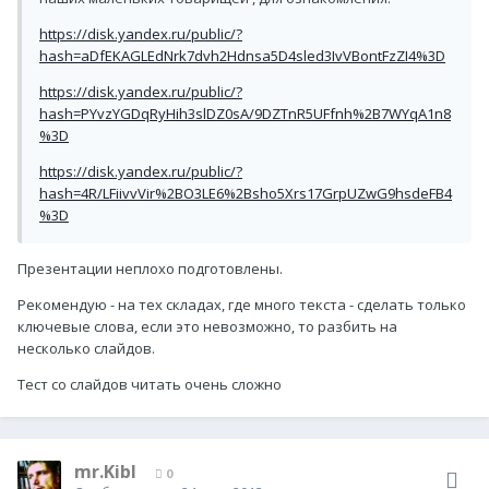
https://disk.yandex.ru/public/?
hash=aDfEKAGLEdNrk7dvh2Hdnsa5D4sled3IvVBontFzZI4%3D
https://disk.yandex.ru/public/?
hash=PYvzYGDqRyHih3slDZ0sA/9DZTnR5UFfnh%2B7WYqA1n8
%3D
https://disk.yandex.ru/public/?
hash=4R/LFiivvVir%2BO3LE6%2Bsho5Xrs17GrpUZwG9hsdeFB4
%3D
Презентации неплохо подготовлены.
Рекомендую - на тех складах, где много текста - сделать только
ключевые слова, если это невозможно, то разбить на
несколько слайдов.
Тест со слайдов читать очень сложно
mr.Kibl
0