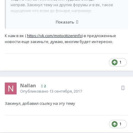
неправ. Закинул тему на другие форумы и в вк, такое
ощущение что всем до фонаря, например:
http://sinusmoto.ru/forum/showthread.php?
Показать
t=41201&page=2#.WbkZRLJJaUk
К нам в вк (
https://vk.com/motocitizeninfo
) в предложенные
новости еще закиньте, думаю, многим будет интересно.
1
Nallan
2
Опубликовано
13 сентября, 2017
Закинул, добавил ссылку на эту тему
1