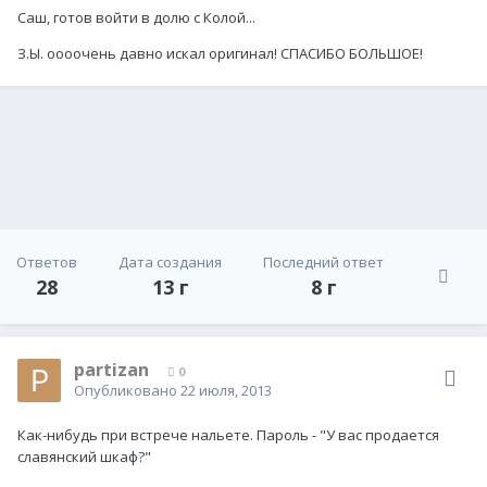
Саш, готов войти в долю с Колой...
З.Ы. оооочень давно искал оригинал! СПАСИБО БОЛЬШОЕ!
Ответов
Дата создания
Последний ответ
28
13 г
8 г
partizan
0
Опубликовано
22 июля, 2013
Как-нибудь при встрече нальете. Пароль - "У вас продается
славянский шкаф?"