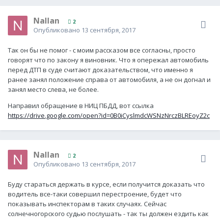
Nallan
2
Опубликовано
13 сентября, 2017
Так он бы не помог - с моим рассказом все согласны, просто
говорят что по закону я виновник. Что я опережал автомобиль
перед ДТП в суде считают доказательством, что именно я
ранее занял положение справа от автомобиля, а не он догнал и
занял место слева, не более.
Направил обращение в НИЦ ПБДД, вот ссылка
https://drive.google.com/open?id=0B0iCyslmdcWSNzNrczBLREoyZ2c
Nallan
2
Опубликовано
13 сентября, 2017
Буду стараться держать в курсе, если получится доказать что
водитель все-таки совершил перестроение, будет что
показывать инспекторам в таких случаях. Сейчас
солнечногорского судью послушать - так ты должен ездить как