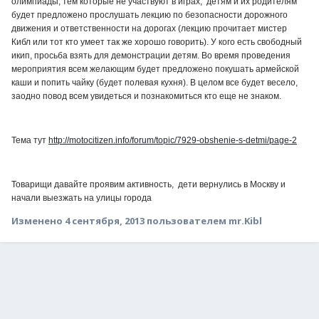
олимпиады, тем которые не участвуют в играх, детям и их родителям
будет предложено прослушать лекцию по безопасности дорожного
движения и ответственности на дорогах (лекцию прочитает мистер
Кибл или тот кто умеет так же хорошо говорить). У кого есть свободный
икип, просьба взять для демонстрации детям. Во время проведения
мероприятия всем желающим будет предложено покушать армейской
каши и попить чайку (будет полевая кухня). В целом все будет весело,
заодно повод всем увидеться и познакомиться кто еще не знаком.
Тема тут
http://motocitizen.info/forum/topic/7929-obshenie-s-detmi/page-2
Товарищи давайте проявим активность, дети вернулись в Москву и
начали выезжать на улицы города
Изменено
4 сентября, 2013
пользователем mr.Kibl