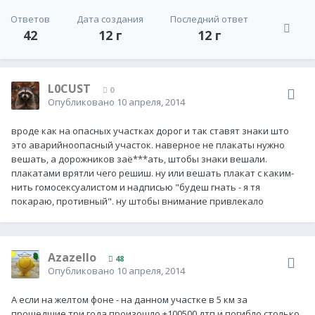
Ответов
Дата создания
Последний ответ
42
12 г
12 г
L0CUST
0
Опубликовано
10 апреля, 2014
вроде как на опасных участках дорог и так ставят знаки што
это аварийноопасный участок. наверное не плакаты нужно
вешать, а дорожников заё***ать, штобы знаки вешали.
плакатами врятли чего решиш. ну или вешать плакат с каким-
нить гомосексуалистом и надписью "будеш гнать - я тя
покараю, противный". ну штобы внимание привлекало
Azazello
48
Опубликовано
10 апреля, 2014
А если на желтом фоне - на данном участке в 5 км за
прошедшие три года произошло +100500 дтп и погибло столько