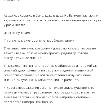
Azazello, в сервисе я была, даже в двух. Но Вы меня заставили
задуматься, хотя обо всех этих возможных повреждениях я уже
у размышляла.
Итак по пунктам:
1) точно нет. в четверг мне перебирали вилку
2) не знаю. механик, которому я доверяю, сказал, что раз не
течет и все ок, то и не нужно трогать радиатор. готова
выслушать иное мнение.
3) надеюсь, что нет, иначе зачем слайдеры. да и не такой уж
сильный удар пришелся на раму при падении. я еще ногой
"самортизировала". но опять же готова выслушать иное
мнение. визуально никаких трещин на раме нет.
4) хвоста повреждения есть, но только снизу, куда крепится
рамка для номера. грубо говоря, пострадал номер и все что
выше на расстоянии примерно 5 см. например, стопарь и
подстветка номера - как новые.