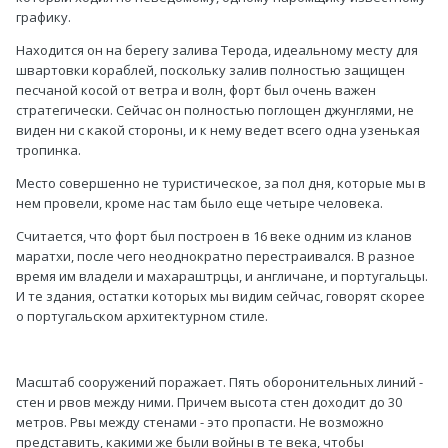
графику.
Находится он на берегу залива Терода, идеальному месту для
швартовки кораблей, поскольку залив полностью защищен
песчаной косой от ветра и волн, форт был очень важен
стратегически. Сейчас он полностью поглощен джунглями, не
виден ни с какой стороны, и к нему ведет всего одна узенькая
тропинка.
Место совершенно не туристическое, за пол дня, которые мы в
нем провели, кроме нас там было еще четыре человека.
Считается, что форт был построен в 16 веке одним из кланов
маратхи, после чего неоднократно перестраивался. В разное
время им владели и махараштрцы, и англичане, и португальцы.
И те здания, остатки которых мы видим сейчас, говорят скорее
о португальском архитектурном стиле.
Масштаб сооружений поражает. Пять оборонительных линий -
стен и рвов между ними. Причем высота стен доходит до 30
метров. Рвы между стенами - это пропасти. Не возможно
представить, какими же были войны в те века, чтобы