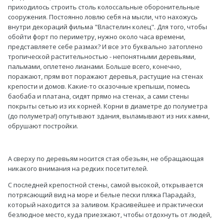
приходилось строить столь колоссальные оборонительные
сооружения. Постоянно ловлю себя на мысли, что нахожусь
внутри декораций фильма "Властелин колец". Для того, чтобы
обойти форт по периметру, нужно около часа времени,
представляете себе размах? И все это буквально затоплено
тропической растительностью - непонятными деревьями,
пальмами, оплетено лианами. Больше всего, конечно,
поражают, прям вот поражают деревья, растущие на стенах
крепости и домов. Какие-то сказочные крепыши, помесь
баобаба и платана, сидят прямо на стенах, а сами стены
покрыты сетью из их корней. Корни в диаметре до полуметра
(до полуметра!) опутывают здания, выламывают из них камни,
обрушают постройки.
А сверху по деревьям носится стая обезьян, не обращающая
никакого внимания на редких посетителей.
С последней крепостной стены, самой высокой, открывается
потрясающий вид на море и белые пески пляжа Парадайз,
который находится за заливом. Красивейшее и практически
безлюдное место, куда приезжают, чтобы отдохнуть от людей,