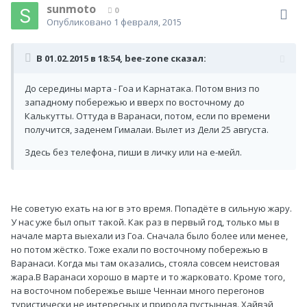
sunmoto
0
Опубликовано
1 февраля, 2015
В 01.02.2015 в 18:54, bee-zone сказал:
До середины марта - Гоа и Карнатака. Потом вниз по
западному побережью и вверх по восточному до
Калькутты. Оттуда в Варанаси, потом, если по времени
получится, заденем Гималаи. Вылет из Дели 25 августа.
Здесь без телефона, пиши в личку или на е-мейл.
Не советую ехать на юг в это время. Попадёте в сильную жару.
У нас уже был опыт такой. Как раз в первый год, только мы в
начале марта выехали из Гоа. Сначала было более или менее,
но потом жёстко. Тоже ехали по восточному побережью в
Варанаси. Когда мы там оказались, стояла совсем неистовая
жара.В Варанаси хорошо в марте и то жарковато. Кроме того,
на восточном побережье выше Ченнаи много перегонов
туристически не интересных и природа пустынная. Хайвэй