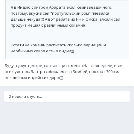
Я в Индию с литром Арарата ехал, семизвездочного,
поэтому, вкусив сей "португальский ром" плевался
дальше некуда)))) А вот ребята из НН и Омска, алкали сей
продукт мешая с различными соками))
Кстати не хочешь расписать сколько вариаций и
необычных соков есть в Индии)))
Буду в джус-центре, сфотаю щит с меню) На следнеделе, если
все будет ок. Завтра собираемся в Бомбей, прохват 700 км.
волшебных индийских дорог)))
2 недели спустя...