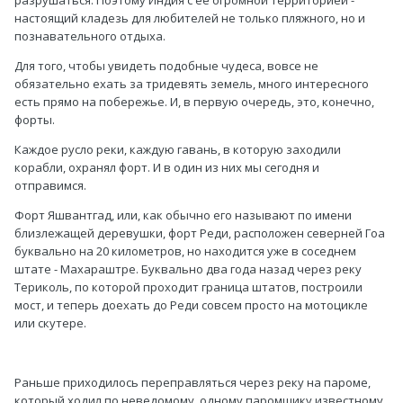
разрушаться. Поэтому Индия с ее огромной территорией -
настоящий кладезь для любителей не только пляжного, но и
познавательного отдыха.
Для того, чтобы увидеть подобные чудеса, вовсе не
обязательно ехать за тридевять земель, много интересного
есть прямо на побережье. И, в первую очередь, это, конечно,
форты.
Каждое русло реки, каждую гавань, в которую заходили
корабли, охранял форт. И в один из них мы сегодня и
отправимся.
Форт Яшвантгад, или, как обычно его называют по имени
близлежащей деревушки, форт Реди, расположен северней Гоа
буквально на 20 километров, но находится уже в соседнем
штате - Махараштре. Буквально два года назад через реку
Териколь, по которой проходит граница штатов, построили
мост, и теперь доехать до Реди совсем просто на мотоцикле
или скутере.
Раньше приходилось переправляться через реку на пароме,
который ходил по неведомому, одному паромщику известному