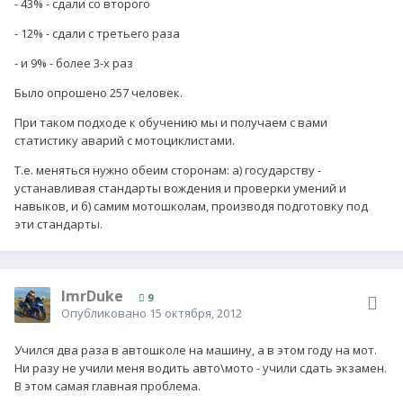
- 43% - сдали со второго
- 12% - сдали с третьего раза
- и 9% - более 3-х раз
Было опрошено 257 человек.
При таком подходе к обучению мы и получаем с вами
статистику аварий с мотоциклистами.
Т.е. меняться нужно обеим сторонам: а) государству -
устанавливая стандарты вождения и проверки умений и
навыков, и б) самим мотошколам, производя подготовку под
эти стандарты.
ImrDuke
9
Опубликовано
15 октября, 2012
Учился два раза в автошколе на машину, а в этом году на мот.
Ни разу не учили меня водить авто\мото - учили сдать экзамен.
В этом самая главная проблема.