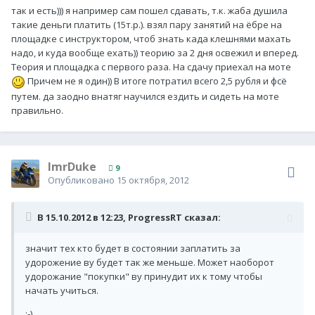
так и есть))) я например сам пошел сдавать, т.к. жаба душила
такие деньги платить (15т.р.). взял пару занятий на ёбре на
площадке с инструктором, чтоб знать када клешнями махать
надо, и куда вообще ехать)) теорию за 2 дня освежил и вперед.
Теория и площадка с первого раза. На сдачу приехал на моте
Причем не я один)) В итоге потратил всего 2,5 рубля и фсё
путем. да заодно внатяг научился ездить и сидеть на моте
правильно.
ImrDuke
9
Опубликовано
15 октября, 2012
В 15.10.2012 в 12:23, ProgressRT сказал:
значит тех кто будет в состоянии заплатить за
удорожение ву будет так же меньше. Может наоборот
удорожание "покупки" ву принудит их к тому чтобы
начать учиться.
:-)