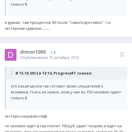
только 8.
я думаю, там процентов 90 после "самоподготовки", т.е.
экстерном сдавали..........
dimon1000
3
Опубликовано
15 октября, 2012
В 15.10.2012 в 13:14, ProgressRT сказал:
это какая школа так готовит своих слушателей к
экзамену. Гнать их нужно, если у них из 150 человек сдает
только 8.
экстерн называется))))
те человек идет в гаи платит 100 руб здает теорию и идет на
практику. при это м мотоцикл в глаза не видел. сдают по 15-20