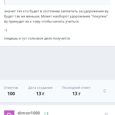
значит тех кто будет в состоянии заплатить за удорожение ву
будет так же меньше. Может наоборот удорожание "покупки"
ву принудит их к тому чтобы начать учиться.
:-)
глядишь и тут толковое дело получится.
Ответов
Дата создания
Последний ответ
100
13 г
13 г
dimon1000
3