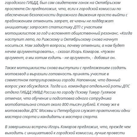
городского ГИБДД, был сам свидетелем гонок на Октябрьском
проспекте.Он предположил, что, если к городской комиссии по
обеспечению безопасности дорожного движения просто выйти с
предложением отменить запрет, ее члены не поддержат
инициативу: запросят статистику ДТП с участием
мотоциклистов за год и вспомнят общественный резонанс. «Когда
наступит лето, по Рижскому и Октябрьскому снова начнут
носиться. Нам зададут вопросы, почему отменили, а нам будет
нечем аргументировать», - сказал Игорь Комаров. «Нужен
аргумент, а мы хотим ездить - не аргумент», - добавил он.
Также мотоциклисты снова выступили с предложением создать
мотовзвод и выразили готовность принять участие в
совместном патрулировании города. Напомним, что данный
вопрос уже обсуждался. Тогда и.о. командира отдельной роты ДПС
отдела ГИБДД УМВД России по городу Пскову Тимур Гулямов
отмечал, что обучение и подготовка одного сотрудника
мотобатальона стоит около 800 тысяч рублей. К тому же в
мотовзводах ДПС Москвы и Петербурга служат практически одни
мастера спорта и кандидаты в мастера спорта.
В завершении встречи Игорь Комаров предложил, что, прежде чем
выходить с инициативой к городской комиссии, лучше провести