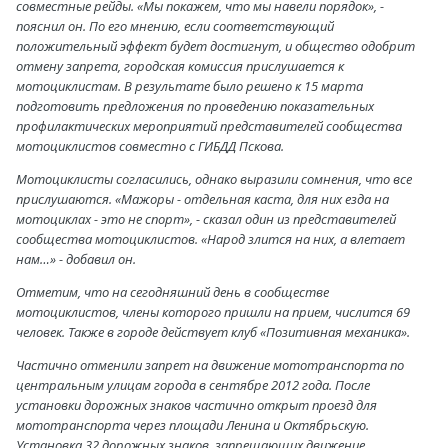
совместные рейды. «Мы покажем, что мы навели порядок», -
пояснил он. По его мнению, если соответствующий
положительный эффект будет достигнут, и общество одобрит
отмену запрета, городская комиссия прислушается к
мотоциклистам. В результате было решено к 15 марта
подготовить предложения по проведению показательных
профилактических мероприятий представителей сообщества
мотоциклистов совместно с ГИБДД Пскова.
Мотоциклисты согласились, однако выразили сомнения, что все
прислушаются. «Мажоры - отдельная каста, для них езда на
мотоциклах - это не спорт», - сказал один из представителей
сообщества мотоциклистов. «Народ злится на них, а влетает
нам…» - добавил он.
Отметим, что на сегодняшний день в сообществе
мотоциклистов, члены которого пришли на прием, числится 69
человек. Также в городе действует клуб «Позитивная механика».
Частично отменили запрет на движение мототранспорта по
центральным улицам города в сентябре 2012 года. После
установки дорожных знаков частично открыт проезд для
мототранспорта через площади Ленина и Октябрьскую.
Установка 32 дорожных знаков, запрещающих движение