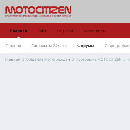
Главная
Сайт
Соц сети
Активность
Главная
Сигналы за 24 часа
Форумы
О программе
Главная
Общение Мотограждан
Программа MOTOCITIZEN
В