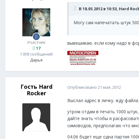
В 18.05.2012 в 10:53, Hard Ro
Могу сам напечатать штук 500
Участник
вывешиваю. если кому надо в фор
17
1 058 сообщений
Дарья
Гость Hard
Опубликовано
21 мая, 2012
Rocker
Выслал адрес в личку. жду файла.
утром отдам в печать 1000 штук,
дайте знать чтобы я расфасоват
симоводов, предполагаю что мно
04.06 будет еще одна партия 100
Гость