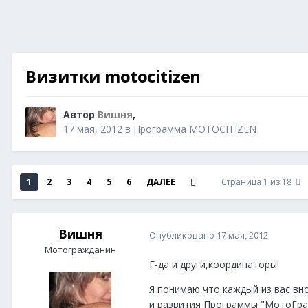
Визитки motocitizen
Автор
Вишня
,
17 мая, 2012
в
Программа MOTOCITIZEN
1
2
3
4
5
6
ДАЛЕЕ
Страница 1 из 18
Вишня
Опубликовано
17 мая, 2012
Мотогражданин
Г-да и други,координаторы!
Я понимаю,что каждый из вас вн
и развития Программы "МотоГра