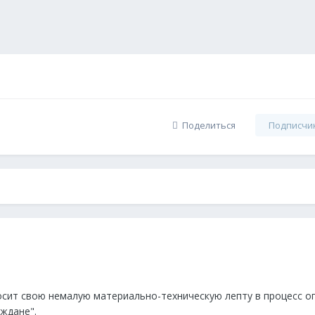
Поделиться
Подписчи
осит свою немалую материально-техническую лепту в процесс 
ждане".