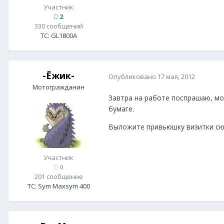
Участник
2
330 сообщений
ТС:
GL1800А
-Ёжик-
Опубликовано
17 мая, 2012
Мотогражданин
Завтра на работе поспрашаю, мо
бумаге.
Выложите привьюшку визитки сю
Участник
0
201 сообщение
ТС:
Sym Maxsym 400