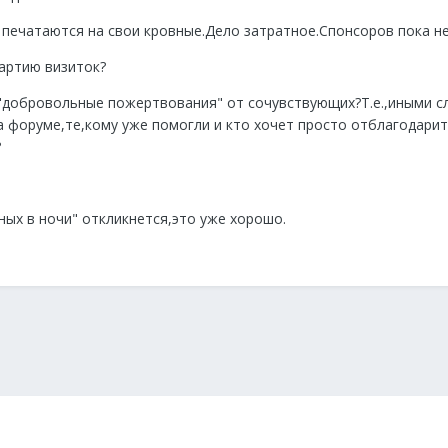
печатаются на свои кровные.Дело затратное.Спонсоров пока не
артию визиток?
"добровольные пожертвования" от сочувствующих?Т.е.,иными с
а форуме,те,кому уже помогли и кто хочет просто отблагодарит
?
ных в ночи" откликнется,это уже хорошо.