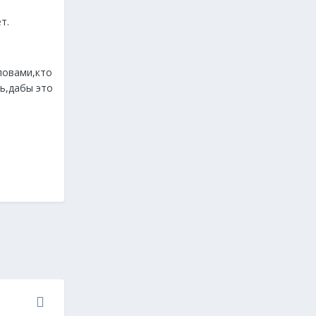
т.
ловами,кто
ь,дабы это