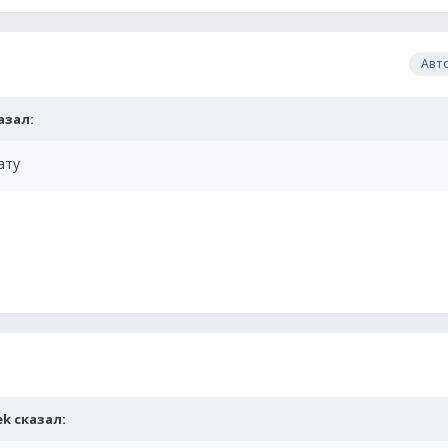
Авт
казал:
ату
ek сказал: