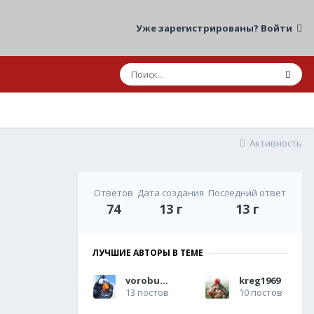
Уже зарегистрированы? Войти
Активность
Ответов
Дата создания
Последний ответ
74
13 г
13 г
ЛУЧШИЕ АВТОРЫ В ТЕМЕ
vorobuwek
kreg1969
13 постов
10 постов