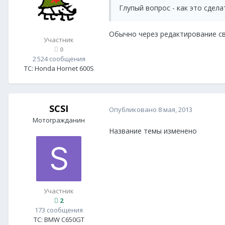
Глупый вопрос - как это сдела
Обычно через редактирование св
Участник
0
2 524 сообщения
ТС:
Honda Hornet 600S
SCSI
Опубликовано
8 мая, 2013
Мотогражданин
Название темы изменено
Участник
2
173 сообщения
ТС:
BMW C650GT