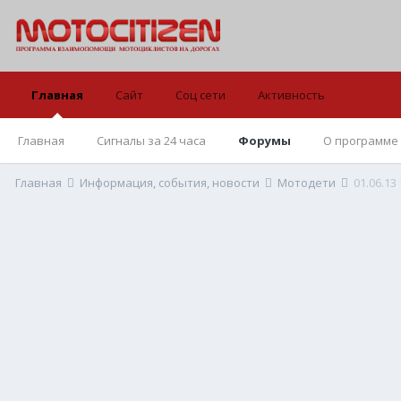
Главная
Сайт
Соц сети
Активность
Главная
Сигналы за 24 часа
Форумы
О программе
Главная
Информация, события, новости
Мотодети