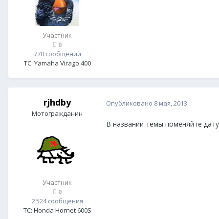
Участник
0
770 сообщений
ТС:
Yamaha Virago 400
rjhdby
Опубликовано
8 мая, 2013
Мотогражданин
В названии темы поменяйте дату
Участник
0
2 524 сообщения
ТС:
Honda Hornet 600S