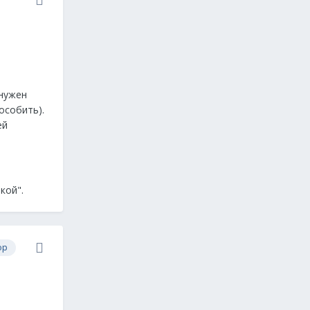
 нужен
особить).
ей
кой".
ор