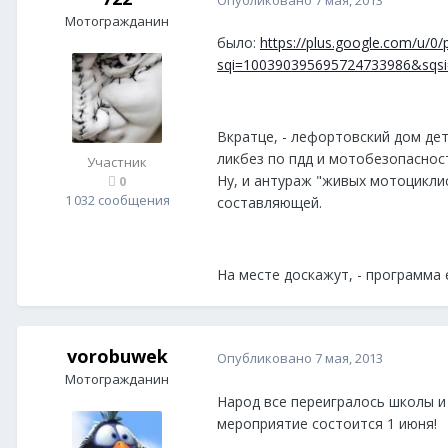
Мотогражданин
было:
https://plus.google.com/u
sqi=100390395695724733986&sqsi
Вкратце, - лефортовский дом дет
ликбез по пдд и мотобезопаснос
Участник
Ну, и антураж "живых мотоцикли
0
1 032 сообщения
составляющей.
На месте доскажут, - программа 
vorobuwek
Опубликовано
7 мая, 2013
Мотогражданин
Народ все переигралось школы и
мероприятие состоится 1 июня!