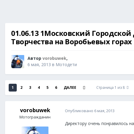
01.06.13 1Московский Городской
Творчества на Воробьевых горах
Автор
vorobuwek
,
6 мая, 2013
в
Мотодети
1
2
3
4
5
6
ДАЛЕЕ
Страница 1 из 8
vorobuwek
Опубликовано
6 мая, 2013
Мотогражданин
Директору очень понравилось на