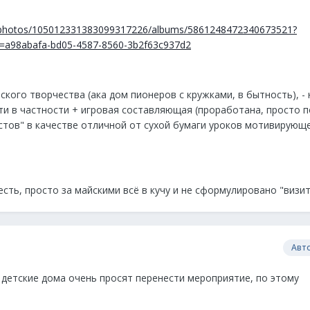
/0/photos/105012331383099317226/albums/5861248472340673521?
=a98abafa-bd05-4587-8560-3b2f63c937d2
ского творчества (ака дом пионеров с кружками, в бытность), -
ти в частности + игровая составляющая (проработана, просто п
стов" в качестве отличной от сухой бумаги уроков мотивирующ
есть, просто за майскими всё в кучу и не сформулировано "визит
Авт
 детские дома очень просят перенести мероприятие, по этому