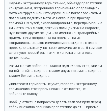
Научили экстренному торможению, объезду препятствий
контрулением, экстренному торможению с перекладкой
мота контррулением (это упражнение показалось самым
полезным), поднятия мота из наклона при проезде
трамвайных путей, аквапланированию, перепрыгиванию
ям и открытых люков, лежачих полицейских на скорости,
ну и всяким другим вещам. Это именно контраварийные
приемы. Цена вопроса 16к на своем, 20 на их.
Понравилось, в целом изменило мое вождение в плане
проезда скользких участков и лежачих ментов. Я там еще
шлепнулся первый раз, так что копилка опыта тоже
пополнилась.
Разминка там забавная - слалом сидя, слалом стоя, слалом
одной ногой на сиденье, слалом двумя ногами на сиденье,
слалом боком на сиденье.
Двигателем тормозить не учат, говорят к экстренному
торможению этот прием никак не относится, не
забивайте голову.
Вообще ответ на вопрос что делать если вот прям перед
тобой внезапно возникло препятствие дают - 3 приема