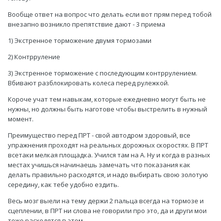
Вообще ответ на вопрос что делать если вот прям перед тобой
внезапно возникло препятствие дают - 3 приема
1) Экстренное торможение двумя тормозами
2) Контрруление
3) Экстренное торможение с последующим контррулением.
Вбивают разблокировать колеса перед рулежкой.
Короче учат тем навыкам, которые ежедневно могут быть не
нужны, но должны быть наготове чтобы выстрелить в нужный
момент.
Преимущество перед ПРТ - свой автодром здоровый, все
упражнения проходят на реальных дорожных скоростях. В ПРТ
всетаки мелкая площадка. Учился там на А. Ну и когда в разных
местах учишься начинаешь замечать что показания как
делать правильно расходятся, и надо выбирать свою золотую
середину, как тебе удобно ездить.
Весь мозг выели на тему держи 2 пальца всегда на тормозе и
сцеплении, в ПРТ ни слова не говорили про это, да и други мои
тоже расходятся в этом.