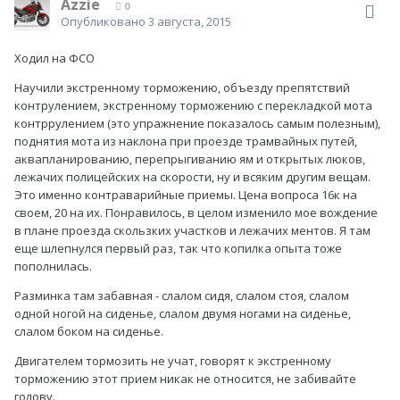
Azzie
0
Опубликовано
3 августа, 2015
Ходил на ФСО
Научили экстренному торможению, объезду препятствий
контрулением, экстренному торможению с перекладкой мота
контррулением (это упражнение показалось самым полезным),
поднятия мота из наклона при проезде трамвайных путей,
аквапланированию, перепрыгиванию ям и открытых люков,
лежачих полицейских на скорости, ну и всяким другим вещам.
Это именно контраварийные приемы. Цена вопроса 16к на
своем, 20 на их. Понравилось, в целом изменило мое вождение
в плане проезда скользких участков и лежачих ментов. Я там
еще шлепнулся первый раз, так что копилка опыта тоже
пополнилась.
Разминка там забавная - слалом сидя, слалом стоя, слалом
одной ногой на сиденье, слалом двумя ногами на сиденье,
слалом боком на сиденье.
Двигателем тормозить не учат, говорят к экстренному
торможению этот прием никак не относится, не забивайте
голову.