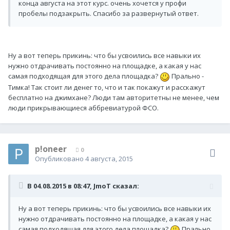
конца августа на этот курс. очень хочется у профи
пробелы подзакрыть. Спасибо за развернутый ответ.
Ну а вот теперь прикинь: что бы усвоились все навыки их
нужно отдрачивать постоянно на площадке, а какая у нас
самая подходящая для этого дела площадка?
Прально -
Тимка! Так стоит ли денег то, что и так покажут и расскажут
бесплатно на джимхане? Люди там авторитетны не менее, чем
люди прикрывающиеся аббревиатурой ФСО.
p!oneer
0
Опубликовано
4 августа, 2015
В 04.08.2015 в 08:47, JmoT сказал:
Ну а вот теперь прикинь: что бы усвоились все навыки их
нужно отдрачивать постоянно на площадке, а какая у нас
самая подходящая для этого дела площадка?
Прально