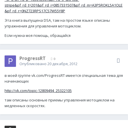
stripe&pf_rd_t=201&pf_rd_i=0857331507&pf_rd_m=A3P5ROKL5A1OLE
&pf_rd_r=0NZ723RPS17C57W55Y8P
Эта книга выпущена DSA, там на простом языке описаны
упражнения для управления мотоциклом.
Если нужна моя помощь, обращайся
ProgressRT
0
Опубликовано
20 декабря, 2012
в моей группе vk.com/ProgressRT имеется специальная тема для
начинающих
http://vk.com/topic-12809494_25322105
там описаны основные приемы управления мотоциклом на
медленных скоростях.