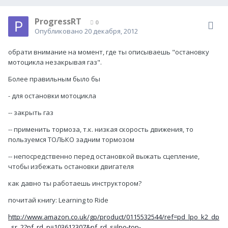
ProgressRT
0
Опубликовано
20 декабря, 2012
обрати внимание на момент, где ты описываешь "остановку
мотоцикла незакрывая газ".
Более правильным было бы
- для остановки мотоцикла
-- закрыть газ
-- применить тормоза, т.к. низкая скорость движения, то
пользуемся ТОЛЬКО задним тормозом
-- непосредственно перед остановкой выжать сцепление,
чтобы избежать остановки двигателя
как давно ты работаешь инструктором?
почитай книгу: Learning to Ride
http://www.amazon.co.uk/gp/product/0115532544/ref=pd_lpo_k2_dp
_sr_2?pf_rd_p=103612307&pf_rd_s=lpo-top-