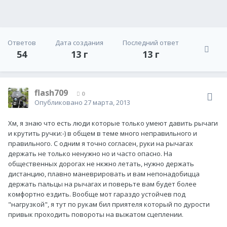
Ответов
Дата создания
Последний ответ
54
13 г
13 г
flash709
0
Опубликовано
27 марта, 2013
Хм, я знаю что есть люди которые только умеют давить рычаги
и крутить ручки:-) в общем в теме много неправильного и
правильного. С одним я точно согласен, руки на рычагах
держать не только ненужно но и часто опасно. На
общественных дорогах не нкжно летать, нужно держать
дистанцию, плавно маневрировать и вам непонадобицца
держать пальцы на рычагах и поверьте вам будет более
комфортно ездить. Вообще мот гараздо устойчев под
"нагрузкой", я тут по рукам бил приятеля который по дурости
привык проходить повороты на выжатом сцеплении.