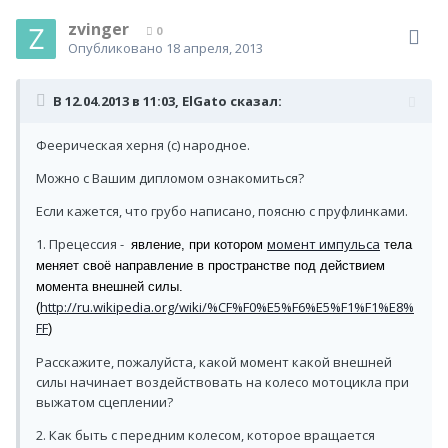
zvinger
0
Опубликовано
18 апреля, 2013
В 12.04.2013 в 11:03, ElGato сказал:
Феерическая херня (с) народное.
Можно с Вашим дипломом ознакомиться?
Если кажется, что грубо написано, поясню с пруфлинками.
1. Прецессия -
момент импульса
явление, при котором
тела
меняет своё направление в пространстве под действием
момента внешней силы.
http://ru.wikipedia.org/wiki/%CF%F0%E5%F6%E5%F1%F1%E8%
(
FF
)
Расскажите, пожалуйста, какой момент какой внешней
силы начинает воздействовать на колесо мотоцикла при
выжатом сцеплении?
2. Как быть с передним колесом, которое вращается