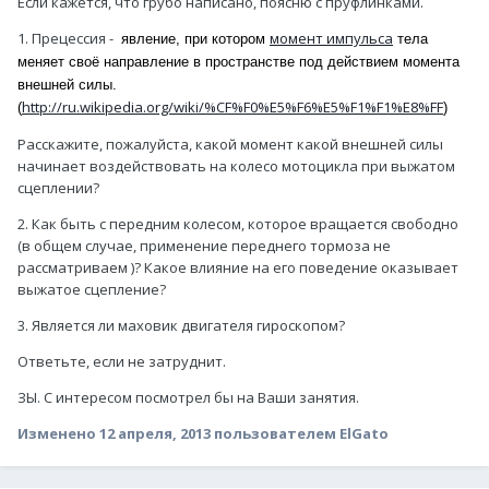
Если кажется, что грубо написано, поясню с пруфлинками.
1. Прецессия -
момент импульса
явление, при котором
тела
меняет своё направление в пространстве под действием момента
внешней силы.
http://ru.wikipedia.org/wiki/%CF%F0%E5%F6%E5%F1%F1%E8%FF
(
)
Расскажите, пожалуйста, какой момент какой внешней силы
начинает воздействовать на колесо мотоцикла при выжатом
сцеплении?
2. Как быть с передним колесом, которое вращается свободно
(в общем случае, применение переднего тормоза не
рассматриваем )? Какое влияние на его поведение оказывает
выжатое сцепление?
3. Является ли маховик двигателя гироскопом?
Ответьте, если не затруднит.
ЗЫ. С интересом посмотрел бы на Ваши занятия.
Изменено
12 апреля, 2013
пользователем ElGato