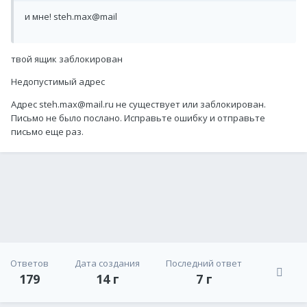
и мне! steh.max@mail
твой ящик заблокирован
Недопустимый адрес
Адрес steh.max@mail.ru не существует или заблокирован.
Письмо не было послано. Исправьте ошибку и отправьте
письмо еще раз.
Ответов
Дата создания
Последний ответ
179
14 г
7 г