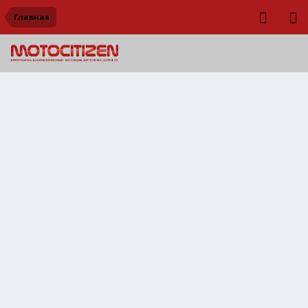
Главная