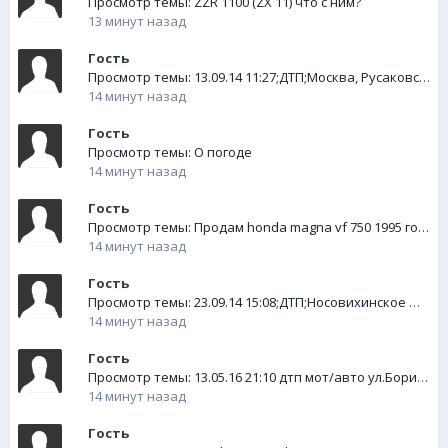
Просмотр темы: ZZR 1100 (ZX 11) что с ним?
13 минут назад
Гость
Просмотр темы: 13.09.14 11:27;ДТП;Москва, Русаковская наб. 3б;Мот/авто;Тяжелые травмы, Требуется эвакуация, Пилот госпитализирован, на дороге бесхозный байк остался. 2165ва77 suzuki cv650 синего цвета.
14 минут назад
Гость
Просмотр темы: О погоде
14 минут назад
Гость
Просмотр темы: Продам honda magna vf 750 1995 года рождения.
14 минут назад
Гость
Просмотр темы: 23.09.14 15:08;ДТП;Носовихинское ш. в р-не д 149, движение в сторону области, от МКАД примерно 5 км.;Мот/авто;Неизвестно, На ходу
14 минут назад
Гость
Просмотр темы: 13.05.16 21:10 дтп мот/авто ул.Бориса Галушкина.
14 минут назад
Гость