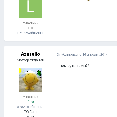
Участник
0
1 717 сообщений
Azazello
Опубликовано
16 апреля, 2014
Мотогражданин
в чем суть темы?*
Участник
48
6 782 сообщения
ТС:
Ганс
Мэкс