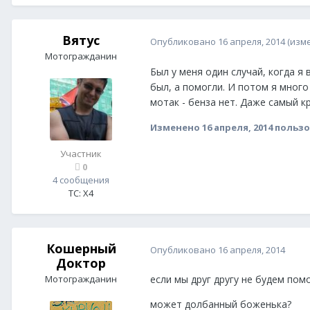
Вятус
Опубликовано
16 апреля, 2014
(изм
Мотогражданин
Был у меня один случай, когда я 
был, а помогли. И потом я много
мотак - бенза нет. Даже самый к
Изменено
16 апреля, 2014
пользо
Участник
0
4 сообщения
ТС:
X4
Кошерный
Опубликовано
16 апреля, 2014
Доктор
Мотогражданин
если мы друг другу не будем пом
может долбанный боженька?