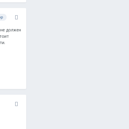
ор
о не должен
стоит
ти.