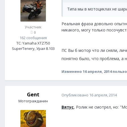
Типа мы в мотоциклах не шар
Реальная фраза довольно опытно
Участник
никакого, могу только посочувст
0
162 сообщения
ТС:
Yamaha XTZ750
SuperTenery, Урал 8.103
ПС Вы б мотор что ли сняли, лич
понятно было, что проблема, а н
Изменено
16 апреля, 2014
пользо
Gent
Опубликовано
16 апреля, 2014
Мотогражданин
Вятус
, Ролик не смотрел, но: "М