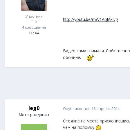
Участник
http://youtu.be/mW1AqJAklvg
0
4 сообщения
ТС:
X4
Видео сами снимали. Собственно
обочине.
leg0
Опубликовано
16 апреля, 2014
Мотогражданин
Стояние на месте прислонившись
чем на поломку