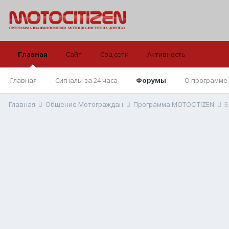
Главная
Сайт
Соц сети
Активность
Главная
Сигналы за 24 часа
Форумы
О программе
Главная
Общение Мотограждан
Программа MOTOCITIZEN
Б