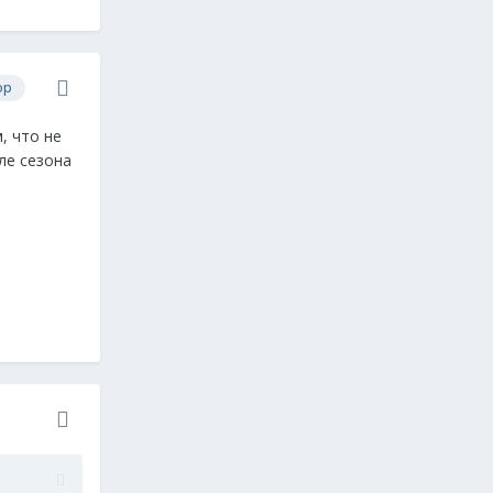
ор
, что не
ле сезона