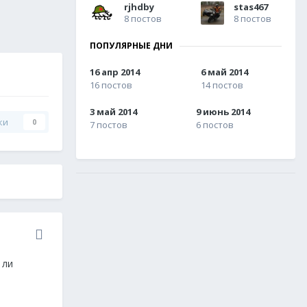
rjhdby
stas467
8 постов
8 постов
ПОПУЛЯРНЫЕ ДНИ
16 апр 2014
6 май 2014
16 постов
14 постов
3 май 2014
9 июнь 2014
ки
0
7 постов
6 постов
 ли