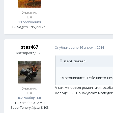
Участник
0
33 сообщения
ТС:
Sagitta SNS Jedi 250
stas467
Опубликовано
16 апреля, 2014
Мотогражданин
Gent сказал:
"Мотоциклист! Тебе никто нич
А как же ореол романтики, особа
Участник
молодешь... Понакупают мопедок "
0
162 сообщения
ТС:
Yamaha XTZ750
SuperTenery, Урал 8.103