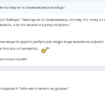
им потому не останавливаемся вообще."
го байкера: "Никогда не останавливаюсь, потому что толку от
вовать, а за это можно и в рожу получить."
ные вещи по дороге разбросали, ведро воды вылили на асфальт..
е поссать остановился...
вателем stas467
отоциклист! Тебе никто ничего не должен."