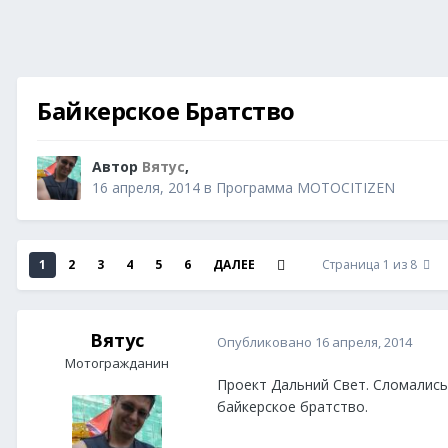
Байкерское Братство
Автор
Вятус
,
16 апреля, 2014
в
Программа MOTOCITIZEN
1
2
3
4
5
6
ДАЛЕЕ
Страница 1 из 8
Вятус
Опубликовано
16 апреля, 2014
Мотогражданин
Проект Дальний Свет. Сломались
байкерское братство.