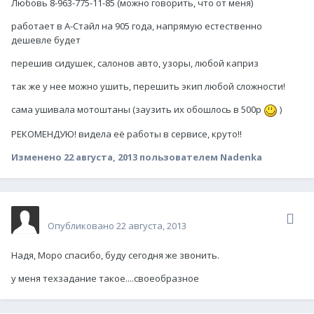
Любовь 8-963-775-11-85 (можно говорить, что от меня)
работает в А-Стайл на 905 года, напрямую естественно
дешевле будет
перешив сидушек, салонов авто, узоры, любой каприз
так же у нее можно ушить, перешить экип любой сложности!
сама ушивала мотоштаны (заузить их обошлось в 500р
)
РЕКОМЕНДУЮ! видела её работы в сервисе, круто!!
Изменено
22 августа, 2013
пользователем Nadenka
Гость Hard Rocker
Опубликовано
22 августа, 2013
Надя, Моро спасибо, буду сегодня же звонить.
у меня техзадание такое....своеобразное