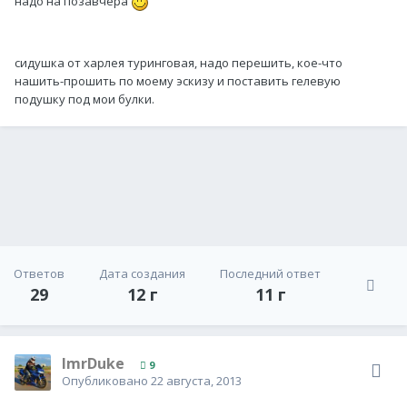
надо на позавчера
сидушка от харлея туринговая, надо перешить, кое-что
нашить-прошить по моему эскизу и поставить гелевую
подушку под мои булки.
Ответов
Дата создания
Последний ответ
29
12 г
11 г
ImrDuke
9
Опубликовано
22 августа, 2013