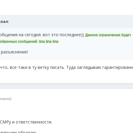
азал:
общения на сегодня. вот это последнее))
Данное ограничение будет
одобренных сообщений. бла бла бла
 разъяснение!
 что, все-таки в ту ветку писать. Туда заглядываю гарантирован
енено)
 СМРу и ответственности.
едующим образом: