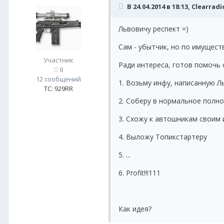
В 24.04.2014 в 18:13, Clearrad
Львовичу респект =)
Сам - убытчик, но по имущест
Участник
Ради интереса, готов помочь
0
12 сообщений
1. Возьму инфу, написанную Л
ТС:
929RR
2. Соберу в нормальное полн
3. Схожу к автошникам своим 
4. Выложу Топикстартеру
5. ...
6. Profit!!!111
Как идея?