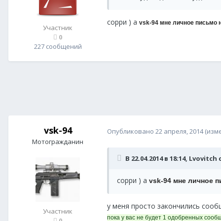
сорри ) а
vsk-94 мне личное письмо н
Участник
0
227 сообщений
vsk-94
Опубликовано
22 апреля, 2014
(изм
Мотогражданин
В 22.04.2014 в 18:14, Lvovitch
сорри ) а
vsk-94 мне личное п
у меня просто закончились сообщ
Участник
пока у вас не будет 1 одобренных сообщ
0