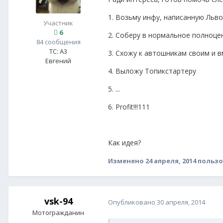
1. Возьму инфу, написанную Льв
Участник
6
2. Соберу в нормальное полноце
84 сообщения
ТС:
A3
3. Схожу к автошникам своим и в
Евгений
4. Выложу Топикстартеру
5. ...
6. Profit!!!111
Как идея?
Изменено
24 апреля, 2014
пользо
vsk-94
Опубликовано
30 апреля, 2014
Мотогражданин