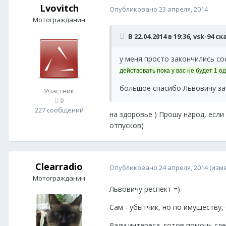
Lvovitch
Опубликовано
23 апреля, 2014
Мотогражданин
В 22.04.2014 в 19:36, vsk-94 ск
у меня просто закончились со
действовать пока у вас не будет 1 
большое спасибо Львовичу за
Участник
0
227 сообщений
на здоровье ) Прошу народ, если
отпусков)
Clearradio
Опубликовано
24 апреля, 2014
(изм
Мотогражданин
Львовичу респект =)
Сам - убытчик, но по имуществу,
Ради интереса, готов помочь сл