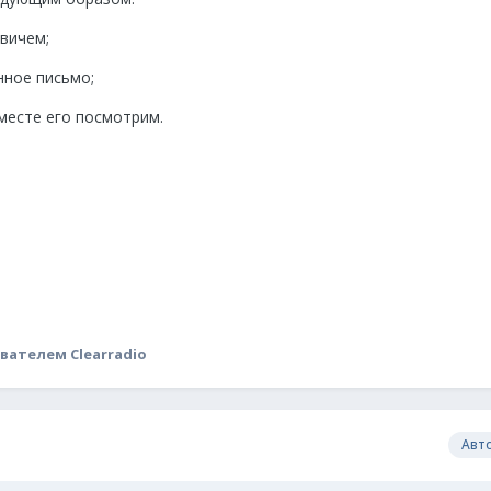
овичем;
нное письмо;
месте его посмотрим.
вателем Clearradio
Авт