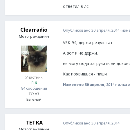
ответил в лс
Clearradio
Опубликовано
30 апреля, 2014
(изм
Мотогражданин
VSK-94, держи результат.
А вот и не держи.
не могу сюда загрузить ни доковс
Как появишься - пиши.
Участник
6
Изменено
30 апреля, 2014
пользо
84 сообщения
ТС:
A3
Евгений
ТЕТКА
Опубликовано
30 апреля, 2014
Мотогражданин