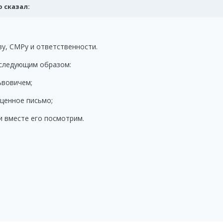
io сказал:
ву, СМРу и ответственности.
 следующим образом:
ьвовичем;
оценное письмо;
и вместе его посмотрим.