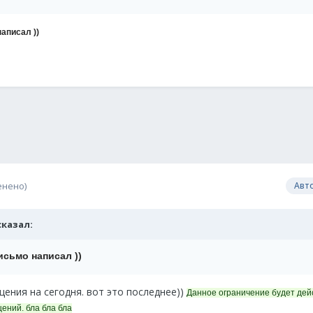
аписал ))
енено)
Авт
 сказал:
исьмо написал ))
ения на сегодня. вот это последнее))
Данное ограничение будет дей
ений. бла бла бла