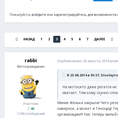
Пожалуйста,
войдите
или
зарегистрируйтесь
для возможности 
НАЗАД
1
2
3
4
5
6
7
ДАЛЕЕ
rabbi
Опубликовано
26 августа, 2014
(изм
Мотогражданин
В 25.08.2014 в 05:57, Disolayt
На мотосито даже регатся не 
хватает. Тем кому скучно спок
Миник Женька закрыла! Чего рез
Участник
наверное, а может и Геноцид! Те
40
1 296 сообщений
организацию!!! Нас теперь мильЁ