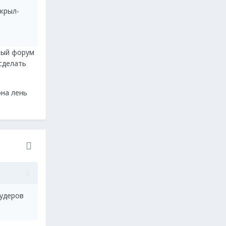
ткрыл-
ытый форум
сделать
она лень
лудеров