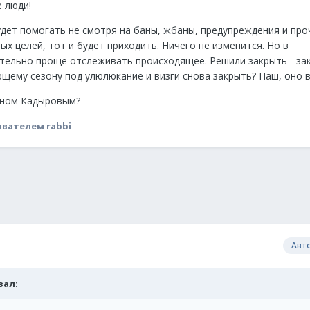
 люди!
удет помогать не смотря на баны, жбаны, предупреждения и прочу
ых целей, тот и будет приходить. Ничего не изменится. Но в
ельно проще отслеживать происходящее. Решили закрыть - за
ющему сезону под улюлюкание и визги снова закрыть? Паш, оно 
заном Кадыровым?
вателем rabbi
Авт
азал: