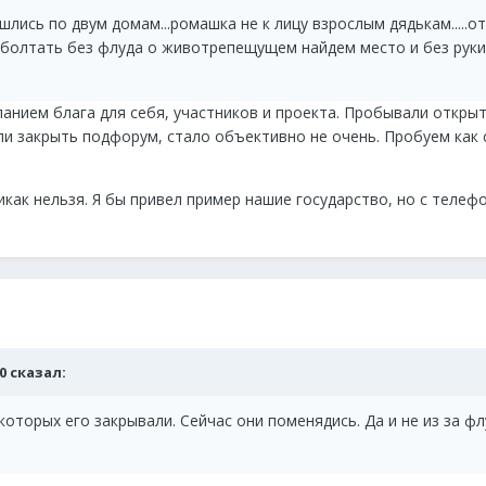
лись по двум домам...ромашка не к лицу взрослым дядькам.....о
а поболтать без флуда о животрепещущем найдем место и без руки
еланием блага для себя, участников и проекта. Пробывали откр
и закрыть подфорум, стало объективно не очень. Пробуем как 
икак нельзя. Я бы привел пример нашие государство, но с телеф
00 сказал:
оторых его закрывали. Сейчас они поменядись. Да и не из за ф