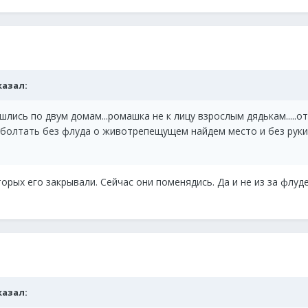
сказал:
лись по двум домам...ромашка не к лицу взрослым дядькам.....о
а поболтать без флуда о животрепещущем найдем место и без руки
рых его закрывали. Сейчас они поменядись. Да и не из за флуд
сказал: