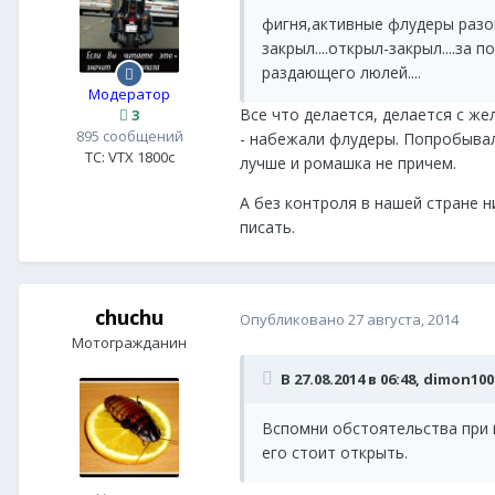
фигня,активные флудеры разош
закрыл....открыл-закрыл....з
раздающего люлей....
Модератор
Все что делается, делается с ж
3
895 сообщений
- набежали флудеры. Попробывал
ТС:
VTX 1800c
лучше и ромашка не причем.
А без контроля в нашей стране н
писать.
chuchu
Опубликовано
27 августа, 2014
Мотогражданин
В 27.08.2014 в 06:48, dimon10
Вспомни обстоятельства при к
его стоит открыть.