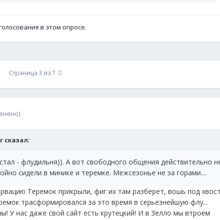
голосования в этом опросе.
Страница 3 из 7
енено)
or сказал:
стал - флудильня)). А вот свободного общения действительно н
ойно сидели в минике и теремке. Межсезонье не за горами....
ервацию Теремок прикрыли, фиг их там разберет, вошь под хвос
ремок трасформировался за это время в серьезнейшую флу...
ны! У нас даже свой сайт есть крутецкий! И в Зелло мы втроем