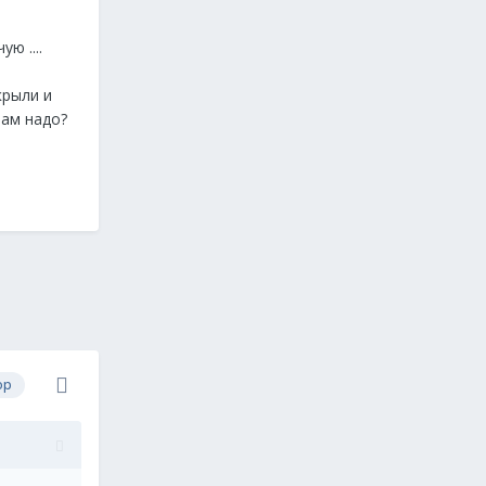
ю ....
крыли и
вам надо?
ор