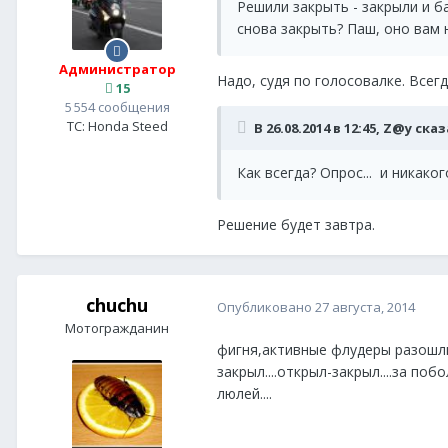
Решили закрыть - закрыли и б
снова закрыть? Паш, оно вам 
Администратор
Надо, судя по голосовалке. Всег
15
5 554 сообщения
ТС:
Honda Steed
В 26.08.2014 в 12:45, Z@y сказ
Как всегда? Опрос... и никако
Решение будет завтра.
chuchu
Опубликовано
27 августа, 2014
Мотогражданин
фигня,активные флудеры разошлис
закрыл....открыл-закрыл....за п
люлей....