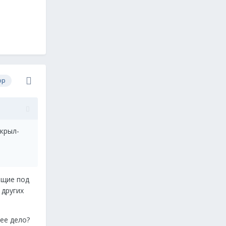
ор
ткрыл-
ющие под
 других
ее дело?