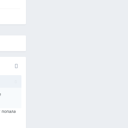
е
т попала