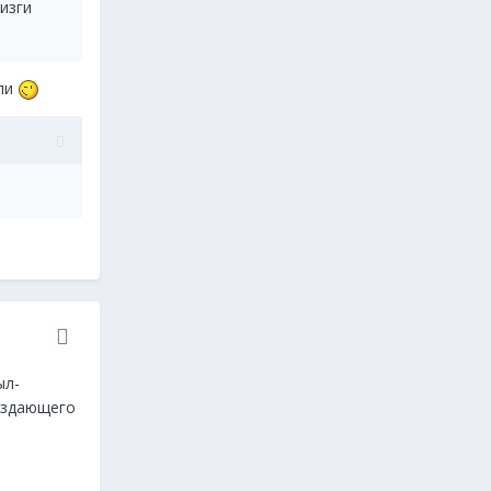
изги
ели
ыл-
раздающего