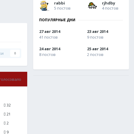
rabbi
rjhdby
5 постов
4 постов
ПОПУЛЯРНЫЕ ДНИ
27 авг 2014
23 авг 2014
41 постов
9 постов
24 авг 2014
25 авг 2014
ки
0
8 постов
2 постов
голосовало
32
21
2
9