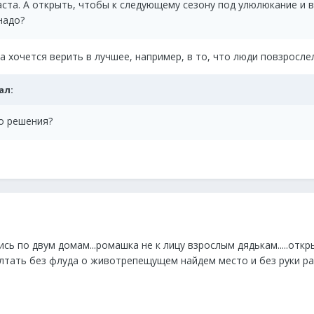
аста. А открыть, чтобы к следующему сезону под улюлюкание и в
надо?
да хочется верить в лучшее, например, в то, что люди повзросл
ал:
го решения?
ь по двум домам...ромашка не к лицу взрослым дядькам.....откр
оболтать без флуда о животрепещущем найдем место и без руки 