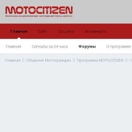
Главная
Сайт
Соц сети
Активность
Главная
Сигналы за 24 часа
Форумы
О программе
Главная
Общение Мотограждан
Программа MOTOCITIZEN
Н