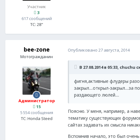
Участник
3
617 сообщений
ТС:
28"
bee-zone
Опубликовано
27 августа, 2014
Мотогражданин
В 27.08.2014 в 05:33, chuchu 
фигня,активные флудеры разош
закрыл....открыл-закрыл....з
раздающего люлей....
Администратор
15
Поясню. У меня, например, а нав
5 554 сообщения
тематику существующих форумов.
ТС:
Honda Steed
сайтах задавать их смысла никак
Вспомнив начало, это был очень