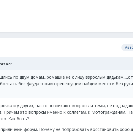
Авт
сказал:
лись по двум домам...ромашка не к лицу взрослым дядькам.....о
а поболтать без флуда о животрепещущем найдем место и без руки
ерняка и у других, часто возникают вопросы и темы, не подпада
 Причем это вопросы именно к коллегам, к Мотогражданам. На
ого. Как быть?
 приличный форум. Почему не попробовать восстановить хорош