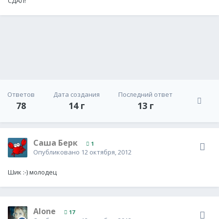
СДАЛ!
Ответов
Дата создания
Последний ответ
78
14 г
13 г
Саша Берк
1
Опубликовано
12 октября, 2012
Шик :-) молодец
Alone
17