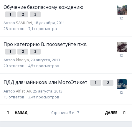
Обучение безопасному вождению
1
2
3
Автор
SAMURAI
,
18 декабря, 2011
28
ответов
7,1т
просмотра
Про категорию B. посоветуйте пжл.
1
2
3
Автор
klodiya
,
29 августа, 2013
20
ответов
4,5т
просмотров
ПДД для чайников или МотоЭтикет
1
2
Автор
Alfist_AR
,
25 августа, 2013
15
ответов
3,4т
просмотров
НАЗАД
Страница 5 из 7
ДАЛЕЕ