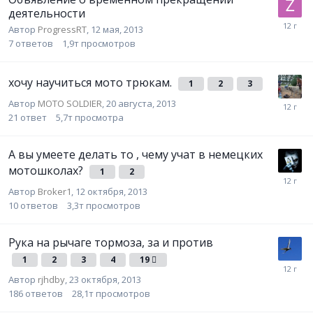
деятельности
Автор
ProgressRT
,
12 мая, 2013
7
ответов
1,9т
просмотров
хочу научиться мото трюкам.
1
2
3
Автор
MOTO SOLDIER
,
20 августа, 2013
21
ответ
5,7т
просмотра
А вы умеете делать то , чему учат в немецких
мотошколах?
1
2
Автор
Broker1
,
12 октября, 2013
10
ответов
3,3т
просмотров
Рука на рычаге тормоза, за и против
1
2
3
4
19
Автор
rjhdby
,
23 октября, 2013
186
ответов
28,1т
просмотров