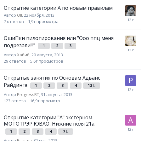
Открытие категории А по новым правилам
Автор
OI!
,
22 ноября, 2013
7
ответов
1,9т
просмотра
ОшиПки пилотирования или "Ооо ппц меня
подрезали!!!"
1
2
3
Автор
Хабиб
,
20 августа, 2013
29
ответов
5,6т
просмотров
Открытые занятия по Основам Адванс
Райдинга
1
2
3
4
13
Автор
ProgressRT
,
31 августа, 2013
123
ответа
16,9т
просмотр
Открытие категории "А" экстерном.
МОТОТРЭР ЮВАО, Нижние поля 21а.
1
2
3
4
7
Автор
Рыська
,
31 мая, 2013