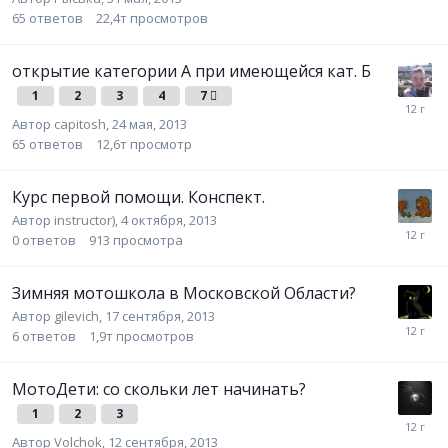
65
ответов
22,4т
просмотров
открытие категории А при имеющейся кат. Б
1
2
3
4
7
Автор
capitosh
,
24 мая, 2013
65
ответов
12,6т
просмотр
Курс первой помощи. Конспект.
Автор
instructor)
,
4 октября, 2013
0
ответов
913
просмотра
Зимняя мотошкола в Московской Области?
Автор
gilevich
,
17 сентября, 2013
6
ответов
1,9т
просмотров
МотоДети: со скольки лет начинать?
1
2
3
Автор
Volchok
,
12 сентября, 2013