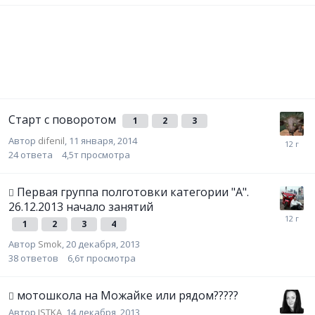
Старт с поворотом
1
2
3
Автор
difenil
,
11 января, 2014
24
ответа
4,5т
просмотра
Первая группа полготовки категории "А".
26.12.2013 начало занятий
1
2
3
4
Автор
Smok
,
20 декабря, 2013
38
ответов
6,6т
просмотра
мотошкола на Можайке или рядом?????
Автор
ISTKA
,
14 декабря, 2013