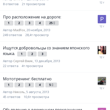
8
ответов
2т
просмотров
Про расположение на дороге:
1
2
3
4
25
Автор
MadFox
,
20 ноября, 2013
249
ответов
28,4т
просмотр
Ищутся добровольцы со знанием японского
языка.
1
2
3
Автор
Сергей Вжик
,
13 декабря, 2013
22
ответа
4т
просмотра
Мототренинг: бесплатно
1
2
3
4
5
Автор
Николь
,
5 августа, 2013
45
ответов
10,6т
просмотра
Объявление о временном прекращении