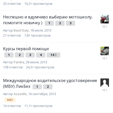
20
ответов
10,2т
просмотров
Неспешно и вдумчиво выбираю мотошколу,
помогите новичку )
1
2
3
Автор
Basil Duty
,
18 июля, 2013
27
ответов
7,8т
просмотров
Курсы первой помощи
1
2
3
4
14
Автор
Panika
,
28 июня, 2013
138
ответов
24,3т
просмотров
Международное водительское удостоверение
(МВУ) ЛикБез
1
2
Автор
Azazello
,
16 сентября, 2013
МВУ
14
ответов
11,1т
просмотров