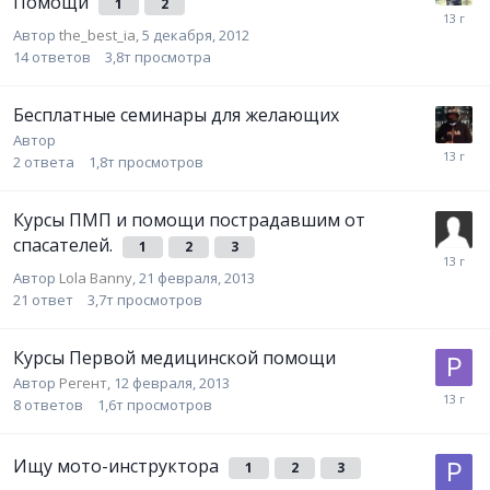
Помощи
1
2
Автор
the_best_ia
,
5 декабря, 2012
14
ответов
3,8т
просмотра
Бесплатные семинары для желающих
Автор
Гость KocheroFF
,
27 сентября, 2012
2
ответа
1,8т
просмотров
Курсы ПМП и помощи пострадавшим от
спасателей.
1
2
3
Автор
Lola Banny
,
21 февраля, 2013
21
ответ
3,7т
просмотров
Курсы Первой медицинской помощи
Автор
Регент
,
12 февраля, 2013
8
ответов
1,6т
просмотров
Ищу мото-инструктора
1
2
3