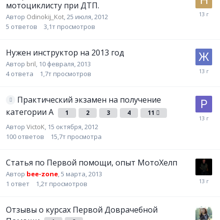
мотоциклисту при ДТП.
Автор
Odinokij_Kot
,
25 июля, 2012
5
ответов
3,1т
просмотров
Нужен инструктор на 2013 год
Автор
bril
,
10 февраля, 2013
4
ответа
1,7т
просмотров
Практический экзамен на получение
категории А
1
2
3
4
11
Автор
VictoK
,
15 октября, 2012
100
ответов
15,7т
просмотра
Статья по Первой помощи, опыт МотоХелп
Автор
bee-zone
,
5 марта, 2013
1
ответ
1,2т
просмотров
Отзывы о курсах Первой Доврачебной