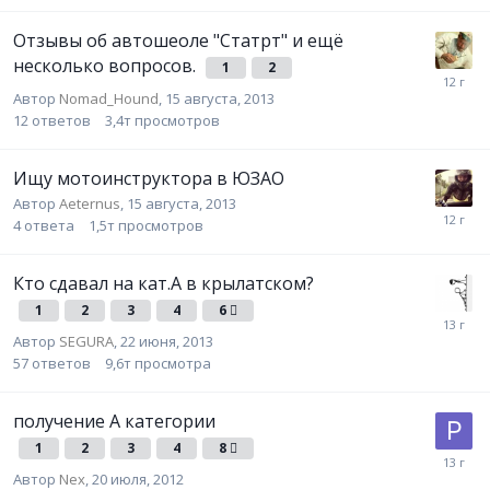
Отзывы об автошеоле "Статрт" и ещё
несколько вопросов.
1
2
Автор
Nomad_Hound
,
15 августа, 2013
12
ответов
3,4т
просмотров
Ищу мотоинструктора в ЮЗАО
Автор
Aeternus
,
15 августа, 2013
4
ответа
1,5т
просмотров
Кто сдавал на кат.А в крылатском?
1
2
3
4
6
Автор
SEGURA
,
22 июня, 2013
57
ответов
9,6т
просмотра
получение А категории
1
2
3
4
8
Автор
Nex
,
20 июля, 2012