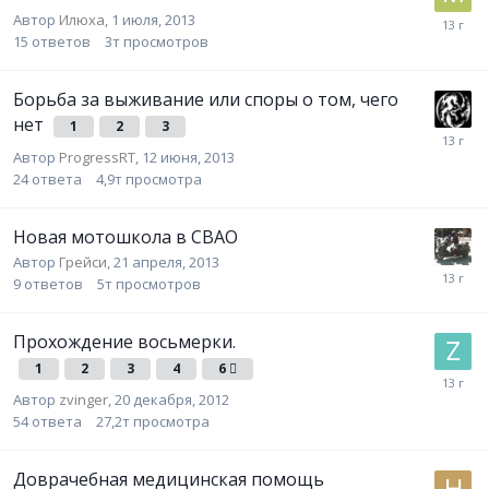
Автор
Илюха
,
1 июля, 2013
15
ответов
3т
просмотров
Борьба за выживание или споры о том, чего
нет
1
2
3
Автор
ProgressRT
,
12 июня, 2013
24
ответа
4,9т
просмотра
Новая мотошкола в СВАО
Автор
Грейси
,
21 апреля, 2013
9
ответов
5т
просмотров
Прохождение восьмерки.
1
2
3
4
6
Автор
zvinger
,
20 декабря, 2012
54
ответа
27,2т
просмотра
Доврачебная медицинская помощь