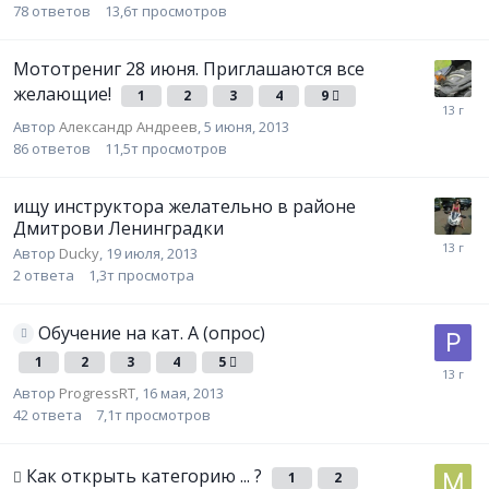
78
ответов
13,6т
просмотров
Мототрениг 28 июня. Приглашаются все
желающие!
1
2
3
4
9
Автор
Александр Андреев
,
5 июня, 2013
86
ответов
11,5т
просмотров
ищу инструктора желательно в районе
Дмитрови Ленинградки
Автор
Ducky
,
19 июля, 2013
2
ответа
1,3т
просмотра
Обучение на кат. А (опрос)
1
2
3
4
5
Автор
ProgressRT
,
16 мая, 2013
42
ответа
7,1т
просмотров
Как открыть категорию ... ?
1
2