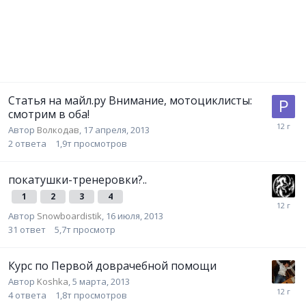
Статья на майл.ру Внимание, мотоциклисты:
смотрим в оба!
Автор
Волкодав
,
17 апреля, 2013
2
ответа
1,9т
просмотров
покатушки-тренеровки?..
1
2
3
4
Автор
Snowboardistik
,
16 июля, 2013
31
ответ
5,7т
просмотр
Курс по Первой доврачебной помощи
Автор
Koshka
,
5 марта, 2013
4
ответа
1,8т
просмотров